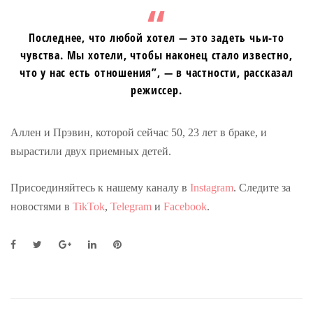
Последнее, что любой хотел — это задеть чьи-то
чувства. Мы хотели, чтобы наконец стало известно,
что у нас есть отношения”, — в частности, рассказал
режиссер.
Аллен и Прэвин, которой сейчас 50, 23 лет в браке, и
вырастили двух приемных детей.
Присоединяйтесь к нашему каналу в
Instagram
. Следите за
новостями в
TikTok
,
Telegram
и
Facebook
.
F
T
G
L
P
a
w
o
i
i
c
i
o
n
n
e
t
g
k
t
b
t
l
e
e