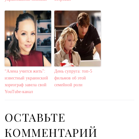
“Алена учится жить”:
День супруга: топ-5
известный украинский
фильмов об этой
хореограф завела свой
семейной роли
YouTube-канал
ОСТАВЬТЕ
КОММЕНТАРИЙ