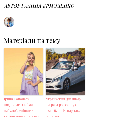
o
e
e
d
r
o
r
+
I
e
АВТОР
ГАЛИНА ЕРМОЛЕНКО
k
n
s
t
Матеріали на тему
Ірина Сопонару
Украинский дизайнер
поділилася своїми
сыграла роскошную
найулюбленішими
свадьбу на Канарских
українськими піснями
островах