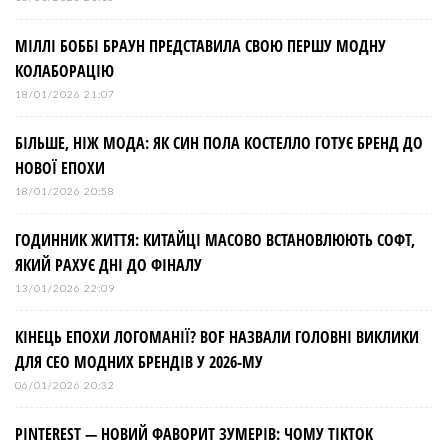
а
МІЛЛІ БОББІ БРАУН ПРЕДСТАВИЛА СВОЮ ПЕРШУ МОДНУ
п
КОЛАБОРАЦІЮ
и
18/01/2026 21:07
БІЛЬШЕ, НІЖ МОДА: ЯК СИН ПОЛА КОСТЕЛЛО ГОТУЄ БРЕНД ДО
с
НОВОЇ ЕПОХИ
і
18/01/2026 20:58
ГОДИННИК ЖИТТЯ: КИТАЙЦІ МАСОВО ВСТАНОВЛЮЮТЬ СОФТ,
в
ЯКИЙ РАХУЄ ДНІ ДО ФІНАЛУ
13/01/2026 22:09
КІНЕЦЬ ЕПОХИ ЛОГОМАНІЇ? BOF НАЗВАЛИ ГОЛОВНІ ВИКЛИКИ
ДЛЯ СЕО МОДНИХ БРЕНДІВ У 2026-МУ
06/01/2026 20:32
PINTEREST — НОВИЙ ФАВОРИТ ЗУМЕРІВ: ЧОМУ TIKTOK