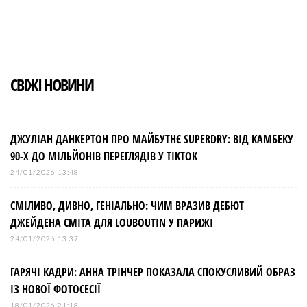
а
t
в
і
СВІЖІ НОВИНИ
г
а
ДЖУЛІАН ДАНКЕРТОН ПРО МАЙБУТНЄ SUPERDRY: ВІД КАМБЕКУ
90-Х ДО МІЛЬЙОНІВ ПЕРЕГЛЯДІВ У TIKTOK
ц
24/01/2026 13:48
і
СМІЛИВО, ДИВНО, ГЕНІАЛЬНО: ЧИМ ВРАЗИВ ДЕБЮТ
ДЖЕЙДЕНА СМІТА ДЛЯ LOUBOUTIN У ПАРИЖІ
я
24/01/2026 13:37
з
ГАРЯЧІ КАДРИ: АННА ТРІНЧЕР ПОКАЗАЛА СПОКУСЛИВИЙ ОБРАЗ
ІЗ НОВОЇ ФОТОСЕСІЇ
18/01/2026 21:18