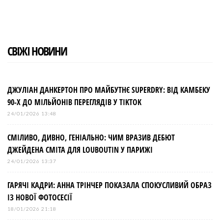
в
і
СВІЖІ НОВИНИ
г
а
ДЖУЛІАН ДАНКЕРТОН ПРО МАЙБУТНЄ SUPERDRY: ВІД КАМБЕКУ
90-Х ДО МІЛЬЙОНІВ ПЕРЕГЛЯДІВ У TIKTOK
ц
24/01/2026 13:48
і
СМІЛИВО, ДИВНО, ГЕНІАЛЬНО: ЧИМ ВРАЗИВ ДЕБЮТ
ДЖЕЙДЕНА СМІТА ДЛЯ LOUBOUTIN У ПАРИЖІ
я
24/01/2026 13:37
з
ГАРЯЧІ КАДРИ: АННА ТРІНЧЕР ПОКАЗАЛА СПОКУСЛИВИЙ ОБРАЗ
ІЗ НОВОЇ ФОТОСЕСІЇ
а
18/01/2026 21:18