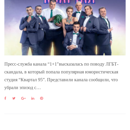
Пресс-служба канала “1+1″высказалась по поводу ЛГБТ-
скандала, в который попала популярная юмористическая
студия “Квартал 95”. Представили канала сообщили, что
убрали эпизод с…
F
T
G
L
P
a
w
o
i
i
c
i
o
n
n
e
t
g
k
t
b
t
l
e
e
o
e
e
d
r