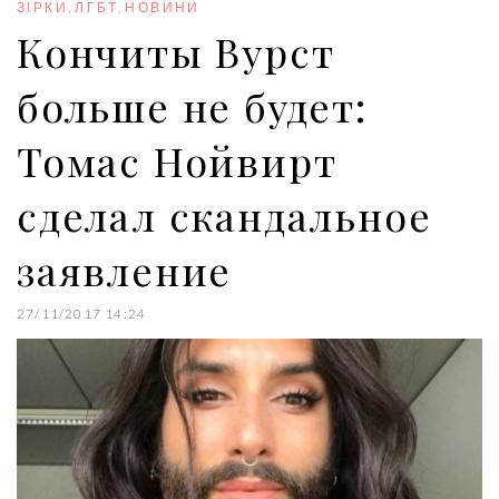
o
r
+
I
e
ЗІРКИ
,
ЛГБТ
,
НОВИНИ
k
n
s
Кончиты Вурст
t
больше не будет:
Томас Нойвирт
сделал скандальное
заявление
27/11/2017 14:24