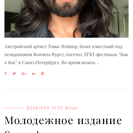
Австрийский артист Томас Нойвир, более известный под
псевдонимом Кончита Вурст, посетил ЛГБТ-фестиваль “Бок
о бок” в Санкт-Петербурге. Во время визита…
F
T
G
L
P
a
w
o
i
i
c
i
o
n
n
e
t
g
k
t
b
t
l
e
e
o
e
e
d
r
o
r
+
I
e
FASHION
,
ДОЗВІЛЛЯ
,
ЛГБТ
,
МОДА
k
n
s
Молодежное издание
t