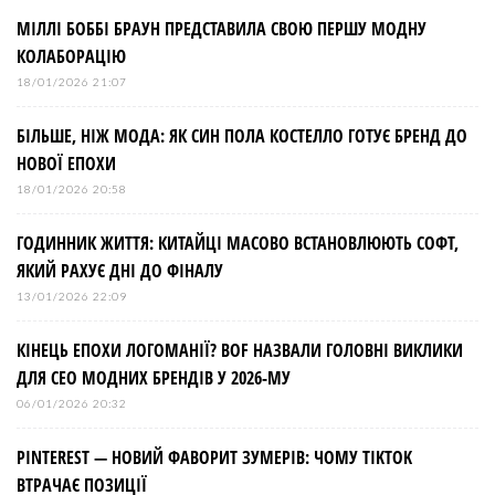
МІЛЛІ БОББІ БРАУН ПРЕДСТАВИЛА СВОЮ ПЕРШУ МОДНУ
п
КОЛАБОРАЦІЮ
и
18/01/2026 21:07
БІЛЬШЕ, НІЖ МОДА: ЯК СИН ПОЛА КОСТЕЛЛО ГОТУЄ БРЕНД ДО
с
НОВОЇ ЕПОХИ
і
18/01/2026 20:58
ГОДИННИК ЖИТТЯ: КИТАЙЦІ МАСОВО ВСТАНОВЛЮЮТЬ СОФТ,
в
ЯКИЙ РАХУЄ ДНІ ДО ФІНАЛУ
13/01/2026 22:09
КІНЕЦЬ ЕПОХИ ЛОГОМАНІЇ? BOF НАЗВАЛИ ГОЛОВНІ ВИКЛИКИ
ДЛЯ СЕО МОДНИХ БРЕНДІВ У 2026-МУ
06/01/2026 20:32
PINTEREST — НОВИЙ ФАВОРИТ ЗУМЕРІВ: ЧОМУ TIKTOK
ВТРАЧАЄ ПОЗИЦІЇ