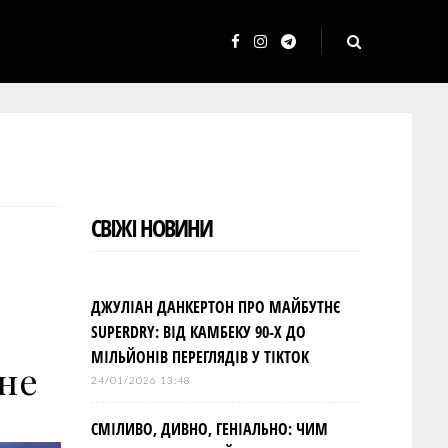
F
I
T
a
n
e
c
s
l
e
t
e
b
a
g
o
g
r
СВІЖІ НОВИНИ
o
r
a
k
a
m
m
ДЖУЛІАН ДАНКЕРТОН ПРО МАЙБУТНЄ
SUPERDRY: ВІД КАМБЕКУ 90-Х ДО
МІЛЬЙОНІВ ПЕРЕГЛЯДІВ У TIKTOK
не
24/01/2026 13:48
СМІЛИВО, ДИВНО, ГЕНІАЛЬНО: ЧИМ