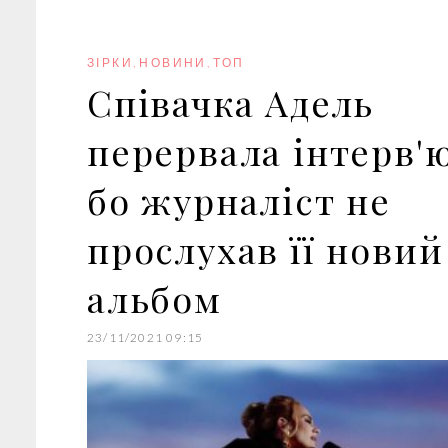
b
t
l
e
e
o
e
e
d
r
o
r
+
I
e
k
n
s
ЗІРКИ
,
НОВИНИ
,
ТОП
t
Співачка Адель
перервала інтерв'ю
бо журналіст не
прослухав її новий
альбом
23/11/2021 09:15