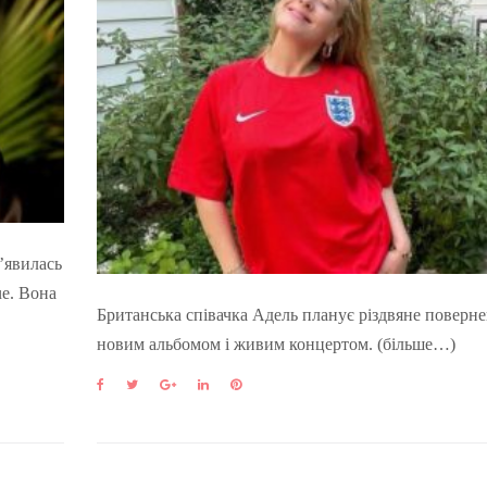
’явилась
ue. Вона
Британська співачка Адель планує різдвяне поверне
новим альбомом і живим концертом. (більше…)
F
T
G
L
P
a
w
o
i
i
c
i
o
n
n
e
t
g
k
t
b
t
l
e
e