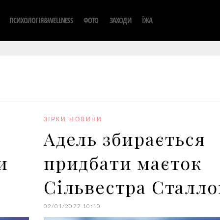
ПСИХОЛОГІЯ&WELLNESS
ФОТО
ЗАХОДИ
ЇЖА
ЗІРКИ
,
НОВИНИ
Адель збирається
и
придбати маєток
Сільвестра Сталло
02/01/2022 10:10