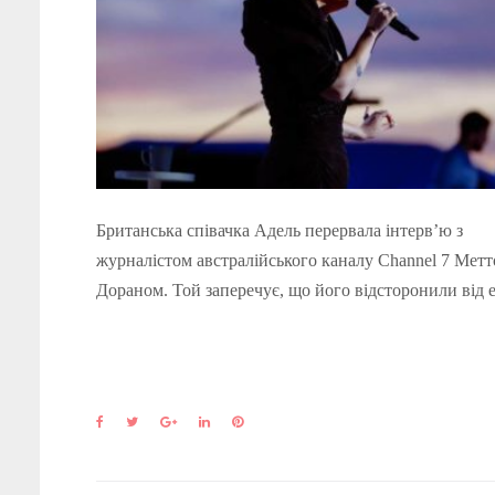
Британська співачка Адель перервала інтерв’ю з
журналістом австралійського каналу Channel 7 Мет
Дораном. Той заперечує, що його відсторонили від 
F
T
G
L
P
a
w
o
i
i
c
i
o
n
n
e
t
g
k
t