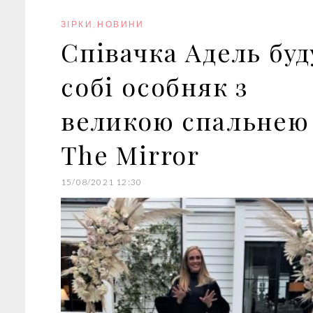
o
e
e
d
r
o
r
+
I
e
k
n
s
ЗІРКИ
,
НОВИНИ
t
Співачка Адель буд
собі особняк з
великою спальнею
The Mirror
15/08/2021 12:30