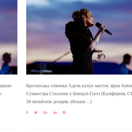
торкою
Британська співачка Адель купує маєток зірки бойо
о
Сільвестра Сталлоне у Беверлі-Гіллз (Каліфорнія, 
58 мільйонів доларів. (більше…)
F
T
G
L
P
a
w
o
i
i
c
i
o
n
n
e
t
g
k
t