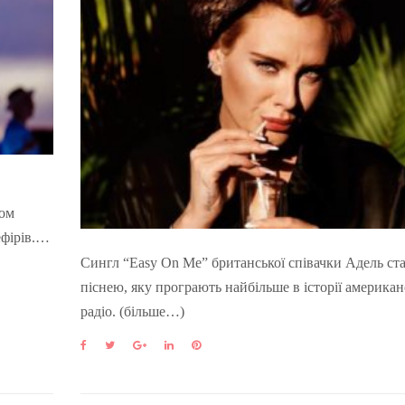
том
ефірів.…
Сингл “Easy On Me” британської співачки Адель ст
піснею, яку програють найбільше в історії американ
радіо. (більше…)
F
T
G
L
P
a
w
o
i
i
c
i
o
n
n
e
t
g
k
t