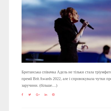
Британська співачка Адель не тільки стала тріумфа
премії Brit Awards 2022, але і спровокувала чутки пр
заручини. (більше…)
F
T
G
L
P
a
w
o
i
i
c
i
o
n
n
e
t
g
k
t