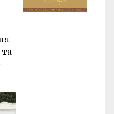
ня
 та
 —