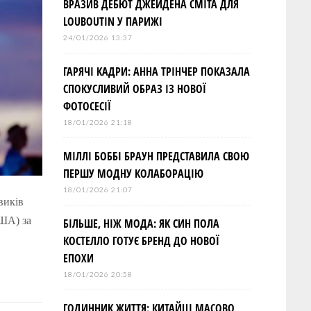
ВРАЗИВ ДЕБЮТ ДЖЕЙДЕНА СМІТА ДЛЯ
LOUBOUTIN У ПАРИЖІ
24/01/2026 13:37
ГАРЯЧІ КАДРИ: АННА ТРІНЧЕР ПОКАЗАЛА
СПОКУСЛИВИЙ ОБРАЗ ІЗ НОВОЇ
ФОТОСЕСІЇ
18/01/2026 21:18
МІЛЛІ БОББІ БРАУН ПРЕДСТАВИЛА СВОЮ
ПЕРШУ МОДНУ КОЛАБОРАЦІЮ
18/01/2026 21:07
виків
США) за
БІЛЬШЕ, НІЖ МОДА: ЯК СИН ПОЛА
КОСТЕЛЛО ГОТУЄ БРЕНД ДО НОВОЇ
ЕПОХИ
18/01/2026 20:58
ГОДИННИК ЖИТТЯ: КИТАЙЦІ МАСОВО