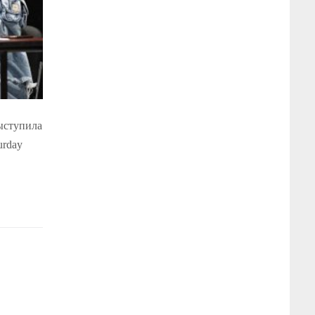
ыступила
urday