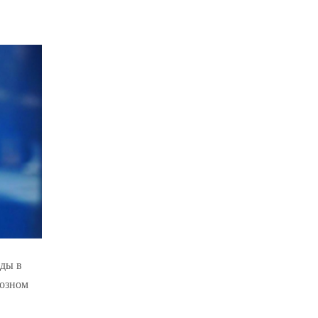
оды в
иозном