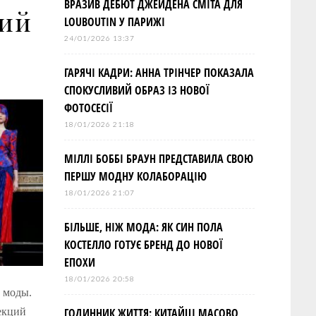
ВРАЗИВ ДЕБЮТ ДЖЕЙДЕНА СМІТА ДЛЯ
ций
LOUBOUTIN У ПАРИЖІ
24/01/2026 13:37
ГАРЯЧІ КАДРИ: АННА ТРІНЧЕР ПОКАЗАЛА
СПОКУСЛИВИЙ ОБРАЗ ІЗ НОВОЇ
ФОТОСЕСІЇ
18/01/2026 21:18
МІЛЛІ БОББІ БРАУН ПРЕДСТАВИЛА СВОЮ
ПЕРШУ МОДНУ КОЛАБОРАЦІЮ
18/01/2026 21:07
БІЛЬШЕ, НІЖ МОДА: ЯК СИН ПОЛА
КОСТЕЛЛО ГОТУЄ БРЕНД ДО НОВОЇ
ЕПОХИ
18/01/2026 20:58
 моды.
екций
ГОДИННИК ЖИТТЯ: КИТАЙЦІ МАСОВО