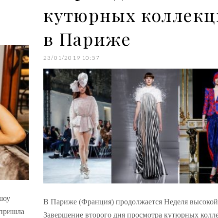
кутюрных коллек
в Париже
23/01/2019 10:57
шоу
В Париже (Франция) продолжается Неделя высокой
 пришла
Завершение второго дня просмотра кутюрных колл