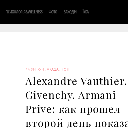
ПСИХОЛОГІЯ&WELLNESS
ФОТО
ЗАХОДИ
ЇЖА
FASHION
,
МОДА
,
ТОП
Alexandre Vauthier,
Givenchy, Armani
Prive: как прошел
второй день показ