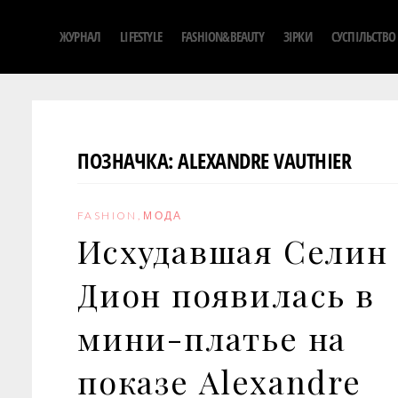
S
ЖУРНАЛ
LIFESTYLE
FASHION&BEAUTY
ЗІРКИ
СУСПІЛЬСТВО
k
i
p
t
o
ПОЗНАЧКА:
ALEXANDRE VAUTHIER
c
o
n
FASHION
,
МОДА
t
Исхудавшая Селин
e
n
Дион появилась в
t
мини-платье на
показе Alexandre