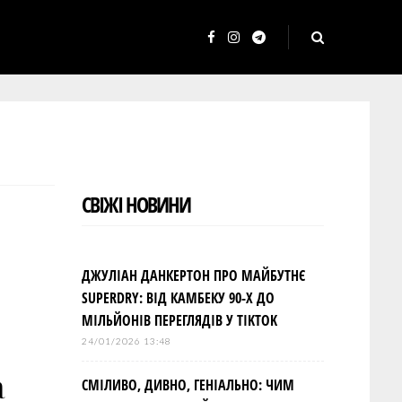
F
I
T
a
n
e
c
s
l
e
t
e
b
a
g
o
g
r
СВІЖІ НОВИНИ
o
r
a
k
a
m
m
ДЖУЛІАН ДАНКЕРТОН ПРО МАЙБУТНЄ
SUPERDRY: ВІД КАМБЕКУ 90-Х ДО
МІЛЬЙОНІВ ПЕРЕГЛЯДІВ У TIKTOK
24/01/2026 13:48
а
СМІЛИВО, ДИВНО, ГЕНІАЛЬНО: ЧИМ