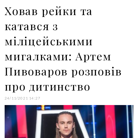
k
n
s
Ховав рейки та
t
катався з
міліцейськими
мигалками: Артем
Пивоваров розповів
про дитинство
24/11/2021 14:27