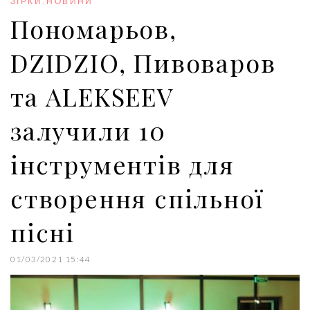
ЗІРКИ
,
НОВИНИ
k
n
s
Пономарьов,
t
DZIDZIO, Пивоваров
та ALEKSEEV
залучили 10
інструментів для
створення спільної
пісні
01/03/2021 15:44