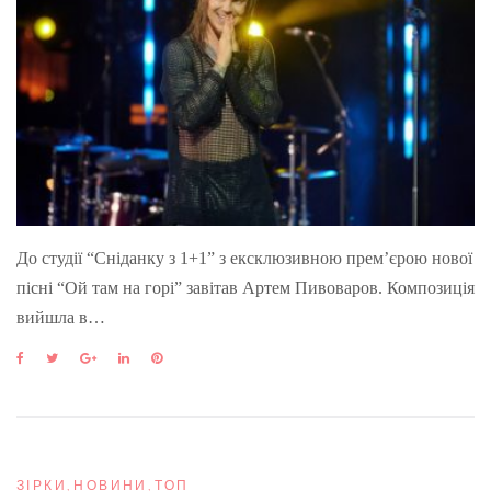
До студії “Сніданку з 1+1” з ексклюзивною прем’єрою нової
пісні “Ой там на горі” завітав Артем Пивоваров. Композиція
вийшла в…
F
T
G
L
P
a
w
o
i
i
c
i
o
n
n
e
t
g
k
t
b
t
l
e
e
o
e
e
d
r
o
r
+
I
e
ЗІРКИ
,
НОВИНИ
,
ТОП