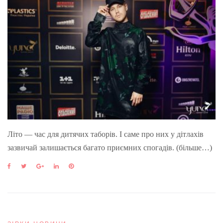
Літо — час для дитячих таборів. І саме про них у дітлахів
зазвичай залишається багато приємних спогадів. (більше…)
F
T
G
L
P
a
w
o
i
i
c
i
o
n
n
e
t
g
k
t
b
t
l
e
e
o
e
e
d
r
o
r
+
I
e