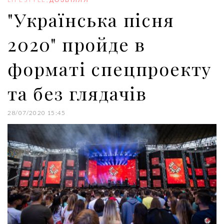
k
n
s
"Українська пісня
t
2020" пройде в
форматі спецпроекту
та без глядачів
28/07/2020 15:45