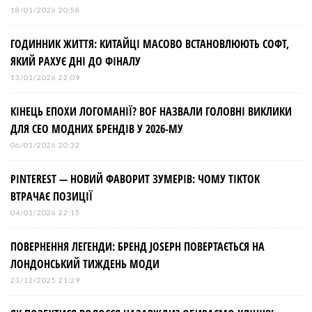
і
18/01/2026 20:58
ГОДИННИК ЖИТТЯ: КИТАЙЦІ МАСОВО ВСТАНОВЛЮЮТЬ СОФТ,
в
ЯКИЙ РАХУЄ ДНІ ДО ФІНАЛУ
13/01/2026 22:09
КІНЕЦЬ ЕПОХИ ЛОГОМАНІЇ? BOF НАЗВАЛИ ГОЛОВНІ ВИКЛИКИ
ДЛЯ СЕО МОДНИХ БРЕНДІВ У 2026-МУ
06/01/2026 20:32
PINTEREST — НОВИЙ ФАВОРИТ ЗУМЕРІВ: ЧОМУ TIKTOK
ВТРАЧАЄ ПОЗИЦІЇ
04/01/2026 22:15
ПОВЕРНЕННЯ ЛЕГЕНДИ: БРЕНД JOSEPH ПОВЕРТАЄТЬСЯ НА
ЛОНДОНСЬКИЙ ТИЖДЕНЬ МОДИ
23/12/2025 21:29