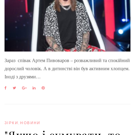
Зараз співак Артем Пивоваров – розважливий та спокійний
дорослий чоловік. А в дитинстві він був активним хлопцем.
Іноді з друзями…
F
T
G
L
P
a
w
o
i
i
c
i
o
n
n
e
t
g
k
t
b
t
l
e
e
o
e
e
d
r
o
r
+
I
e
ЗІРКИ
,
НОВИНИ
k
n
s
"Якщо і сумувати, то
t