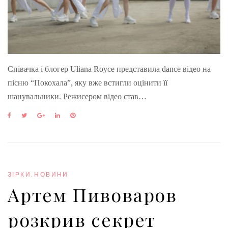
Співачка і блогер Uliana Royce представила dance відео на
пісню “Покохала”, яку вже встигли оцінити її
шанувальники. Режисером відео став…
F
T
G
L
P
a
w
o
i
i
c
i
o
n
n
e
t
g
k
t
b
t
l
e
e
o
e
e
d
r
o
r
+
I
e
ЗІРКИ
,
НОВИНИ
k
n
s
Артем Пивоваров
t
розкрив секрет