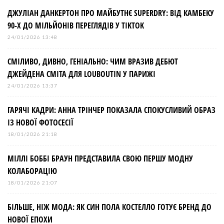
а
ДЖУЛІАН ДАНКЕРТОН ПРО МАЙБУТНЄ SUPERDRY: ВІД КАМБЕКУ
90-Х ДО МІЛЬЙОНІВ ПЕРЕГЛЯДІВ У TIKTOK
ц
24/01/2026 13:48
і
СМІЛИВО, ДИВНО, ГЕНІАЛЬНО: ЧИМ ВРАЗИВ ДЕБЮТ
ДЖЕЙДЕНА СМІТА ДЛЯ LOUBOUTIN У ПАРИЖІ
я
24/01/2026 13:37
з
ГАРЯЧІ КАДРИ: АННА ТРІНЧЕР ПОКАЗАЛА СПОКУСЛИВИЙ ОБРАЗ
ІЗ НОВОЇ ФОТОСЕСІЇ
а
18/01/2026 21:18
МІЛЛІ БОББІ БРАУН ПРЕДСТАВИЛА СВОЮ ПЕРШУ МОДНУ
п
КОЛАБОРАЦІЮ
и
18/01/2026 21:07
БІЛЬШЕ, НІЖ МОДА: ЯК СИН ПОЛА КОСТЕЛЛО ГОТУЄ БРЕНД ДО
с
НОВОЇ ЕПОХИ