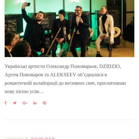
Українські артисти Олександр Пономарьов, DZIDZIO,
Артем Пивоваров та ALEKSEEV об’єдналися в
романтичній колаборації до весняних свят, присвятивши
нову пісню усім…
F
T
G
L
P
a
w
o
i
i
c
i
o
n
n
e
t
g
k
t
b
t
l
e
e
o
e
e
d
r
o
r
+
I
e
LIFESTYLE
,
ДОЗВІЛЛЯ