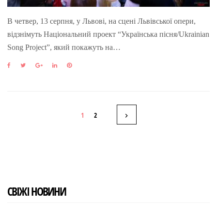
В четвер, 13 серпня, у Львові, на сцені Львівської опери,
відзнімуть Національний проект “Українська пісня/Ukrainian
Song Project”, який покажуть на…
F
T
G
L
P
a
w
o
i
i
c
i
o
n
n
e
t
g
k
t
b
t
l
e
e
Н
o
e
e
d
r
1
2
o
r
+
I
e
k
n
s
а
t
в
і
СВІЖІ НОВИНИ
г