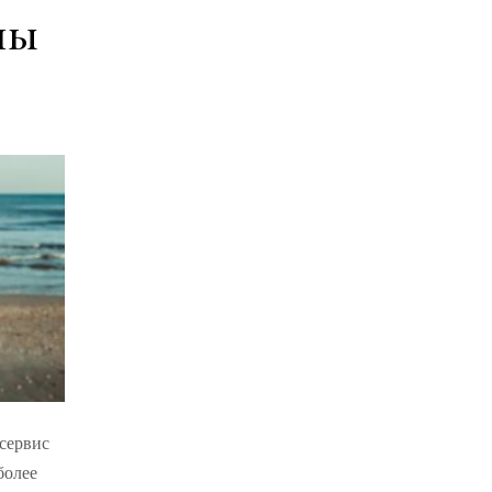
пы
сервис
более