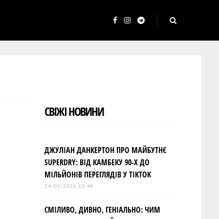
F
I
T
a
n
e
c
s
l
e
t
e
b
a
g
o
g
r
СВІЖІ НОВИНИ
o
r
a
k
a
m
m
ДЖУЛІАН ДАНКЕРТОН ПРО МАЙБУТНЄ
SUPERDRY: ВІД КАМБЕКУ 90-Х ДО
МІЛЬЙОНІВ ПЕРЕГЛЯДІВ У TIKTOK
24/01/2026 13:48
СМІЛИВО, ДИВНО, ГЕНІАЛЬНО: ЧИМ