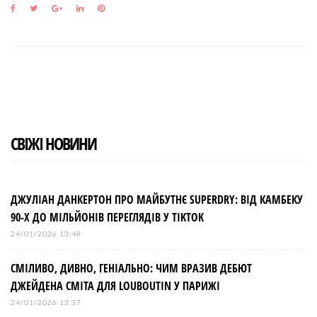
F
T
G
L
P
a
w
o
i
i
c
i
o
n
n
e
t
g
k
t
b
t
l
e
e
o
e
e
d
r
o
r
+
I
e
k
n
s
t
СВІЖІ НОВИНИ
ДЖУЛІАН ДАНКЕРТОН ПРО МАЙБУТНЄ SUPERDRY: ВІД КАМБЕКУ
90-Х ДО МІЛЬЙОНІВ ПЕРЕГЛЯДІВ У TIKTOK
24/01/2026 13:48
СМІЛИВО, ДИВНО, ГЕНІАЛЬНО: ЧИМ ВРАЗИВ ДЕБЮТ
ДЖЕЙДЕНА СМІТА ДЛЯ LOUBOUTIN У ПАРИЖІ
24/01/2026 13:37