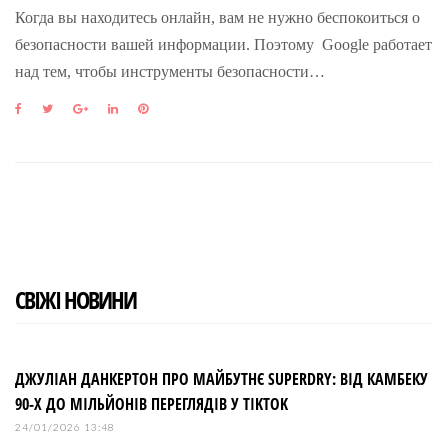
Когда вы находитесь онлайн, вам не нужно беспокоиться о
безопасности вашей информации. Поэтому Google работает
над тем, чтобы инструменты безопасности…
F
T
G
L
P
a
w
o
i
i
c
i
o
n
n
e
t
g
k
t
b
t
l
e
e
o
e
e
d
r
o
r
+
I
e
k
n
s
t
СВІЖІ НОВИНИ
ДЖУЛІАН ДАНКЕРТОН ПРО МАЙБУТНЄ SUPERDRY: ВІД КАМБЕКУ
90-Х ДО МІЛЬЙОНІВ ПЕРЕГЛЯДІВ У TIKTOK
24/01/2026 13:48