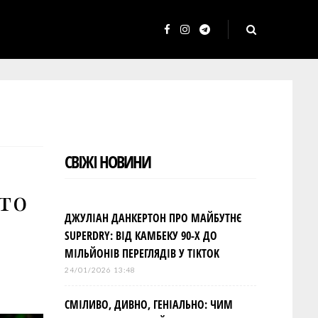
F
I
T
a
n
e
c
s
l
e
t
e
b
a
g
o
g
r
СВІЖІ НОВИНИ
o
r
a
k
a
m
что
m
ДЖУЛІАН ДАНКЕРТОН ПРО МАЙБУТНЄ
SUPERDRY: ВІД КАМБЕКУ 90-Х ДО
МІЛЬЙОНІВ ПЕРЕГЛЯДІВ У TIKTOK
24/01/2026 13:48
СМІЛИВО, ДИВНО, ГЕНІАЛЬНО: ЧИМ