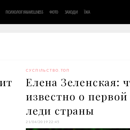
ПСИХОЛОГІЯ&WELLNESS
ФОТО
ЗАХОДИ
ЇЖА
СУСПІЛЬСТВО
,
ТОП
сит
Елена Зеленская: 
известно о первой
е
леди страны
21/04/2019 22:45