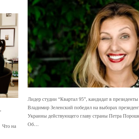
Лидер студии “Квартал 95”, кандидат в президенты
Владимир Зеленский победил на выборах президен
,
Украины действующего главу страны Петра Пороше
Об…
 Что на