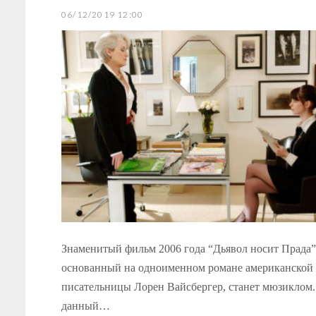
06/12/2019 12:00
Знаменитый фильм 2006 года “Дьявол носит Прада”
основанный на одноименном романе американской
писательницы Лорен Вайсбергер, станет мюзиклом.
данный…