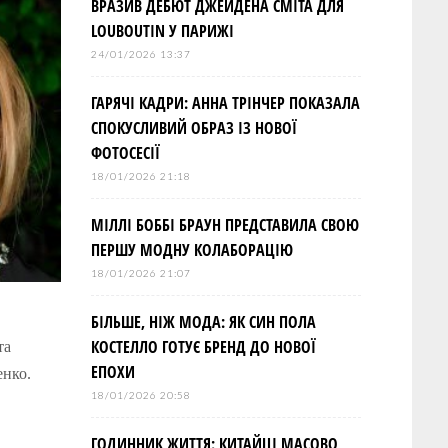
ВРАЗИВ ДЕБЮТ ДЖЕЙДЕНА СМІТА ДЛЯ
LOUBOUTIN У ПАРИЖІ
24/01/2026 13:37
ГАРЯЧІ КАДРИ: АННА ТРІНЧЕР ПОКАЗАЛА
СПОКУСЛИВИЙ ОБРАЗ ІЗ НОВОЇ
ФОТОСЕСІЇ
18/01/2026 21:18
МІЛЛІ БОББІ БРАУН ПРЕДСТАВИЛА СВОЮ
ПЕРШУ МОДНУ КОЛАБОРАЦІЮ
18/01/2026 21:07
БІЛЬШЕ, НІЖ МОДА: ЯК СИН ПОЛА
КОСТЕЛЛО ГОТУЄ БРЕНД ДО НОВОЇ
та
ЕПОХИ
нко.
18/01/2026 20:58
ГОДИННИК ЖИТТЯ: КИТАЙЦІ МАСОВО