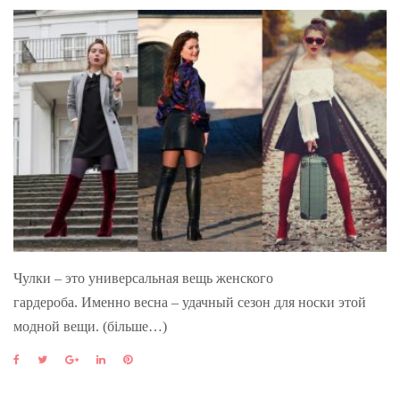
Чулки – это универсальная вещь женского
гардероба. Именно весна – удачный сезон для носки этой
модной вещи. (більше…)
F
T
G
L
P
a
w
o
i
i