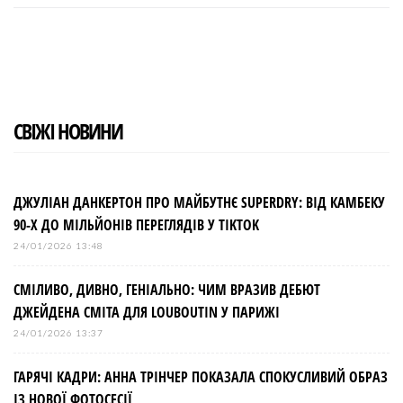
c
i
o
n
n
e
t
g
k
t
b
t
l
e
e
o
e
e
d
r
o
r
+
I
e
k
n
s
t
СВІЖІ НОВИНИ
ДЖУЛІАН ДАНКЕРТОН ПРО МАЙБУТНЄ SUPERDRY: ВІД КАМБЕКУ
90-Х ДО МІЛЬЙОНІВ ПЕРЕГЛЯДІВ У TIKTOK
24/01/2026 13:48
СМІЛИВО, ДИВНО, ГЕНІАЛЬНО: ЧИМ ВРАЗИВ ДЕБЮТ
ДЖЕЙДЕНА СМІТА ДЛЯ LOUBOUTIN У ПАРИЖІ
24/01/2026 13:37
ГАРЯЧІ КАДРИ: АННА ТРІНЧЕР ПОКАЗАЛА СПОКУСЛИВИЙ ОБРАЗ
ІЗ НОВОЇ ФОТОСЕСІЇ