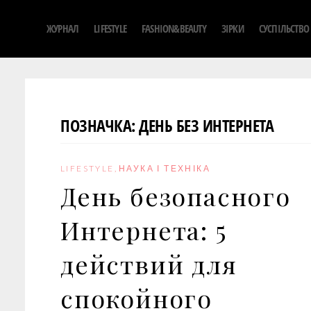
S
ЖУРНАЛ
LIFESTYLE
FASHION&BEAUTY
ЗІРКИ
СУСПІЛЬСТВО
k
i
p
t
o
ПОЗНАЧКА:
ДЕНЬ БЕЗ ИНТЕРНЕТА
c
o
n
LIFESTYLE
,
НАУКА І ТЕХНІКА
t
День безопасного
e
n
Интернета: 5
t
действий для
спокойного