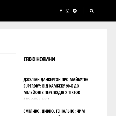
F
I
T
a
n
e
c
s
l
e
t
e
b
a
g
o
g
r
СВІЖІ НОВИНИ
o
r
a
k
a
m
m
ДЖУЛІАН ДАНКЕРТОН ПРО МАЙБУТНЄ
SUPERDRY: ВІД КАМБЕКУ 90-Х ДО
МІЛЬЙОНІВ ПЕРЕГЛЯДІВ У TIKTOK
24/01/2026 13:48
СМІЛИВО, ДИВНО, ГЕНІАЛЬНО: ЧИМ