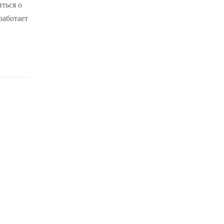
ться о
работает