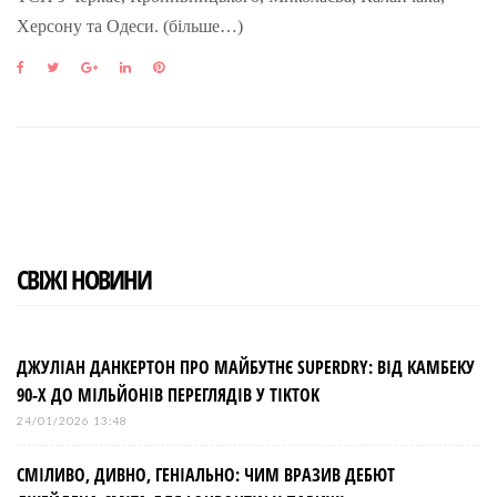
Херсону та Одеси. (більше…)
F
T
G
L
P
a
w
o
i
i
c
i
o
n
n
e
t
g
k
t
b
t
l
e
e
o
e
e
d
r
o
r
+
I
e
k
n
s
t
СВІЖІ НОВИНИ
ДЖУЛІАН ДАНКЕРТОН ПРО МАЙБУТНЄ SUPERDRY: ВІД КАМБЕКУ
90-Х ДО МІЛЬЙОНІВ ПЕРЕГЛЯДІВ У TIKTOK
24/01/2026 13:48
СМІЛИВО, ДИВНО, ГЕНІАЛЬНО: ЧИМ ВРАЗИВ ДЕБЮТ