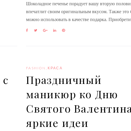
Шоколадное печенье порадует вашу вторую полови
впечатлит своим оригинальным вкусом. Также это
можно использовать в качестве подарка. Приобрет
F
T
G
L
P
a
w
o
i
i
c
i
o
n
n
e
t
g
k
t
b
t
l
e
e
o
e
e
d
r
o
r
+
I
e
k
n
s
FASHION
,
КРАСА
t
 с
Праздничный
маникюр ко Дню
Святого Валентина
яркие идеи