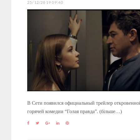
25/12/2019 09:40
В Сети появился официальный трейлер откровенно
горячей комедии “Голая правда”. (більше…)
F
T
G
L
P
a
w
o
i
i
c
i
o
n
n