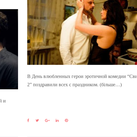
В День влюбленных герои эротичной комедии “Св
2” поздравили всех с праздником. (більше…)
й и
F
T
G
L
P
a
w
o
i
i
c
i
o
n
n