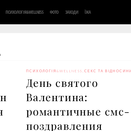
ПСИХОЛОГІЯ&WELLNESS
ФОТО
ЗАХОДИ
ЇЖА
А
ПСИХОЛОГІЯ&WELLNESS
,
СЕКС ТА ВІДНОСИН
День святого
ен
Валентина:
я
романтичные смс-
поздравления