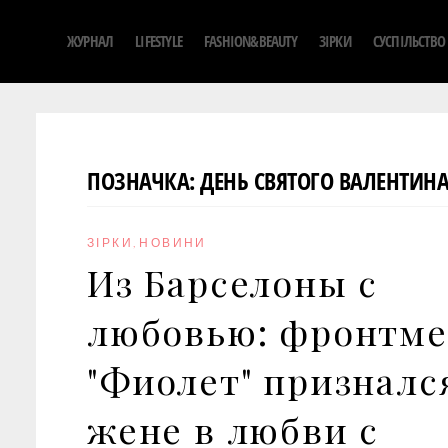
S
ЖУРНАЛ
LIFESTYLE
FASHION&BEAUTY
ЗІРКИ
СУСПІЛЬСТВО
k
i
p
t
o
ПОЗНАЧКА:
ДЕНЬ СВЯТОГО ВАЛЕНТИН
c
o
n
ЗІРКИ
,
НОВИНИ
t
Из Барселоны с
e
n
любовью: фронтм
t
"Фиолет" призналс
жене в любви с