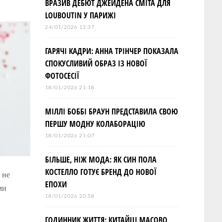
ВРАЗИВ ДЕБЮТ ДЖЕЙДЕНА СМІТА ДЛЯ
LOUBOUTIN У ПАРИЖІ
24/01/2026 13:37
ГАРЯЧІ КАДРИ: АННА ТРІНЧЕР ПОКАЗАЛА
СПОКУСЛИВИЙ ОБРАЗ ІЗ НОВОЇ
ФОТОСЕСІЇ
18/01/2026 21:18
МІЛЛІ БОББІ БРАУН ПРЕДСТАВИЛА СВОЮ
ПЕРШУ МОДНУ КОЛАБОРАЦІЮ
18/01/2026 21:07
БІЛЬШЕ, НІЖ МОДА: ЯК СИН ПОЛА
КОСТЕЛЛО ГОТУЄ БРЕНД ДО НОВОЇ
 не
ЕПОХИ
ми
18/01/2026 20:58
ГОДИННИК ЖИТТЯ: КИТАЙЦІ МАСОВО