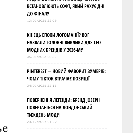
ВСТАНОВЛЮЮТЬ СОФТ, ЯКИЙ РАХУЄ ДНІ
ДО ФІНАЛУ
13/01/2026 22:09
КІНЕЦЬ ЕПОХИ ЛОГОМАНІЇ? BOF
НАЗВАЛИ ГОЛОВНІ ВИКЛИКИ ДЛЯ СЕО
МОДНИХ БРЕНДІВ У 2026-МУ
06/01/2026 20:32
PINTEREST — НОВИЙ ФАВОРИТ ЗУМЕРІВ:
ЧОМУ TIKTOK ВТРАЧАЄ ПОЗИЦІЇ
04/01/2026 22:15
ПОВЕРНЕННЯ ЛЕГЕНДИ: БРЕНД JOSEPH
ПОВЕРТАЄТЬСЯ НА ЛОНДОНСЬКИЙ
ТИЖДЕНЬ МОДИ
23/12/2025 21:29
ье