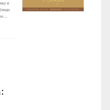
нку и
 блюдо
ите…
: