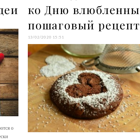
деи
ко Дню влюбленны
пошаговый рецепт
13/02/2020 15:51
ются о
ески