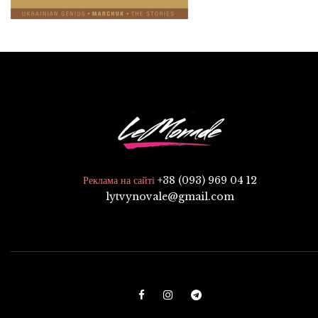
+38 (093) 969 04 12
Реклама на сайті
lytvynovale@gmail.com
F
I
T