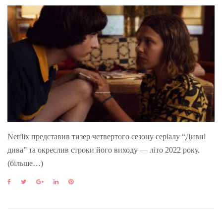
Netflix представив тизер четвертого сезону серіалу “Дивні
дива” та окреслив строки його виходу — літо 2022 року.
(більше…)
F
T
G
L
P
a
w
o
i
i
c
i
o
n
n
e
t
g
k
t
b
t
l
e
e