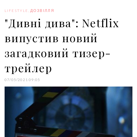
o
e
e
d
r
o
r
+
I
e
LIFESTYLE
,
ДОЗВІЛЛЯ
k
n
s
"Дивні дива": Netflix
t
випустив новий
загадковий тизер-
трейлер
07/05/2021 09:05