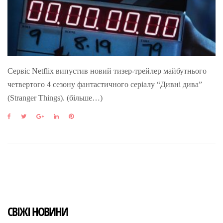
Сервіс Netflix випустив новий тизер-трейлер майбутнього
четвертого 4 сезону фантастичного серіалу “Дивні дива”
(Stranger Things). (більше…)
F
T
G
L
P
a
w
o
i
i
c
i
o
n
n
e
t
g
k
t
b
t
l
e
e
o
e
e
d
r
o
r
+
I
e
k
n
s
t
СВІЖІ НОВИНИ