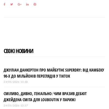
F
T
G
L
P
a
w
o
i
i
c
i
o
n
n
e
t
g
k
t
b
t
l
e
e
o
e
e
d
r
o
r
+
I
e
k
n
s
t
СВІЖІ НОВИНИ
ДЖУЛІАН ДАНКЕРТОН ПРО МАЙБУТНЄ SUPERDRY: ВІД КАМБЕКУ
90-Х ДО МІЛЬЙОНІВ ПЕРЕГЛЯДІВ У TIKTOK
24/01/2026 13:48
СМІЛИВО, ДИВНО, ГЕНІАЛЬНО: ЧИМ ВРАЗИВ ДЕБЮТ
ДЖЕЙДЕНА СМІТА ДЛЯ LOUBOUTIN У ПАРИЖІ
24/01/2026 13:37