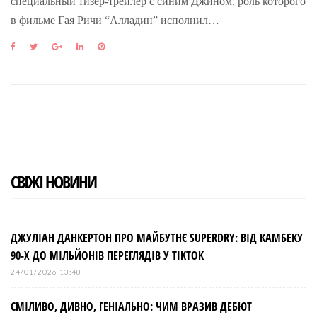
специальный тизер-трейлер с синим Джином, роль которого
в фильме Гая Ричи “Алладин” исполнил…
F
T
G
L
P
a
w
o
i
i
c
i
o
n
n
e
t
g
k
t
b
t
l
e
e
o
e
e
d
r
o
r
+
I
e
k
n
s
t
СВІЖІ НОВИНИ
ДЖУЛІАН ДАНКЕРТОН ПРО МАЙБУТНЄ SUPERDRY: ВІД КАМБЕКУ
90-Х ДО МІЛЬЙОНІВ ПЕРЕГЛЯДІВ У TIKTOK
24/01/2026 13:48
СМІЛИВО, ДИВНО, ГЕНІАЛЬНО: ЧИМ ВРАЗИВ ДЕБЮТ