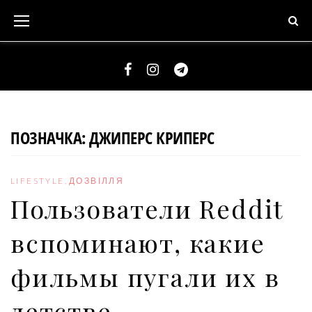
S
k
i
p
t
F
I
T
o
a
n
e
c
c
s
l
ПОЗНАЧКА:
ДЖИПЕРС КРИПЕРС
o
e
t
e
n
b
a
g
t
LIFESTYLE
,
ДОЗВІЛЛЯ
o
g
r
e
Пользователи Reddit
o
r
a
n
k
a
m
вспоминают, какие
t
m
фильмы пугали их в
детстве