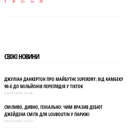
F
T
G
L
P
a
w
o
i
i
c
i
o
n
n
e
t
g
k
t
b
t
l
e
e
o
e
e
d
r
o
r
+
I
e
k
n
s
t
СВІЖІ НОВИНИ
ДЖУЛІАН ДАНКЕРТОН ПРО МАЙБУТНЄ SUPERDRY: ВІД КАМБЕКУ
90-Х ДО МІЛЬЙОНІВ ПЕРЕГЛЯДІВ У TIKTOK
24/01/2026 13:48
СМІЛИВО, ДИВНО, ГЕНІАЛЬНО: ЧИМ ВРАЗИВ ДЕБЮТ
ДЖЕЙДЕНА СМІТА ДЛЯ LOUBOUTIN У ПАРИЖІ
24/01/2026 13:37