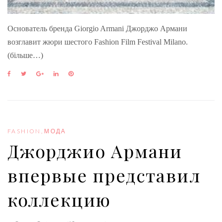
Основатель бренда Giorgio Armani Джорджо Армани
возглавит жюри шестого Fashion Film Festival Milano.
(більше…)
F
T
G
L
P
a
w
o
i
i
c
i
o
n
n
e
t
g
k
t
b
t
l
e
e
o
e
e
d
r
o
r
+
I
e
FASHION
,
МОДА
k
n
s
Джорджио Армани
t
впервые представил
коллекцию