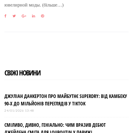
ювелирной моды. (більше…)
F
T
G
L
P
a
w
o
i
i
c
i
o
n
n
e
t
g
k
t
b
t
l
e
e
o
e
e
d
r
o
r
+
I
e
k
n
s
t
СВІЖІ НОВИНИ
ДЖУЛІАН ДАНКЕРТОН ПРО МАЙБУТНЄ SUPERDRY: ВІД КАМБЕКУ
90-Х ДО МІЛЬЙОНІВ ПЕРЕГЛЯДІВ У TIKTOK
24/01/2026 13:48
СМІЛИВО, ДИВНО, ГЕНІАЛЬНО: ЧИМ ВРАЗИВ ДЕБЮТ
ДЖЕЙДЕНА СМІТА ДЛЯ LOUBOUTIN У ПАРИЖІ