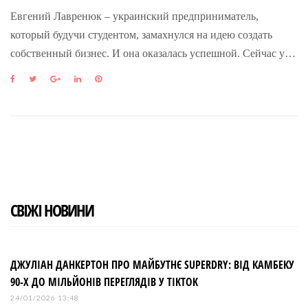
Евгений Лавренюк – украинский предприниматель,
который будучи студентом, замахнулся на идею создать
собственный бизнес. И она оказалась успешной. Сейчас у…
F
T
G
L
P
a
w
o
i
i
c
i
o
n
n
e
t
g
k
t
b
t
l
e
e
o
e
e
d
r
o
r
+
I
e
k
n
s
t
СВІЖІ НОВИНИ
ДЖУЛІАН ДАНКЕРТОН ПРО МАЙБУТНЄ SUPERDRY: ВІД КАМБЕКУ
90-Х ДО МІЛЬЙОНІВ ПЕРЕГЛЯДІВ У TIKTOK
24/01/2026 13:48