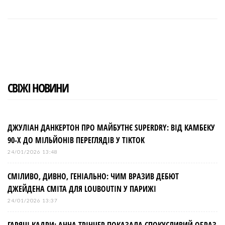
F
T
G
L
P
a
w
o
i
i
c
i
o
n
n
e
t
g
k
t
b
t
l
e
e
o
e
e
d
r
o
r
+
I
e
k
n
s
t
СВІЖІ НОВИНИ
ДЖУЛІАН ДАНКЕРТОН ПРО МАЙБУТНЄ SUPERDRY: ВІД КАМБЕКУ
90-Х ДО МІЛЬЙОНІВ ПЕРЕГЛЯДІВ У TIKTOK
24/01/2026 13:48
СМІЛИВО, ДИВНО, ГЕНІАЛЬНО: ЧИМ ВРАЗИВ ДЕБЮТ
ДЖЕЙДЕНА СМІТА ДЛЯ LOUBOUTIN У ПАРИЖІ
24/01/2026 13:37
ГАРЯЧІ КАДРИ: АННА ТРІНЧЕР ПОКАЗАЛА СПОКУСЛИВИЙ ОБРАЗ