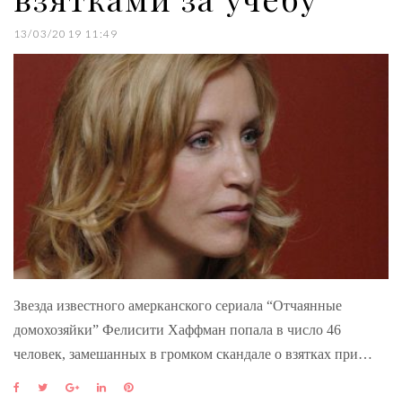
13/03/2019 11:49
Звезда известного амерканского сериала “Отчаянные
домохозяйки” Фелисити Хаффман попала в число 46
человек, замешанных в громком скандале о взятках при…