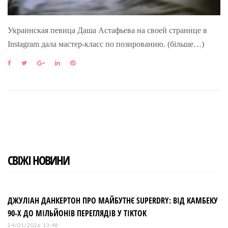
Украинская певица Даша Астафьева на своей странице в
Instagram дала мастер-класс по позированию. (більше…)
F
T
G
L
P
a
w
o
i
i
c
i
o
n
n
e
t
g
k
t
b
t
l
e
e
o
e
e
d
r
o
r
+
I
e
k
n
s
t
СВІЖІ НОВИНИ
ДЖУЛІАН ДАНКЕРТОН ПРО МАЙБУТНЄ SUPERDRY: ВІД КАМБЕКУ
90-Х ДО МІЛЬЙОНІВ ПЕРЕГЛЯДІВ У TIKTOK
24/01/2026 13:48