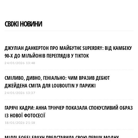
k
n
s
t
СВІЖІ НОВИНИ
ДЖУЛІАН ДАНКЕРТОН ПРО МАЙБУТНЄ SUPERDRY: ВІД КАМБЕКУ
90-Х ДО МІЛЬЙОНІВ ПЕРЕГЛЯДІВ У TIKTOK
24/01/2026 13:48
СМІЛИВО, ДИВНО, ГЕНІАЛЬНО: ЧИМ ВРАЗИВ ДЕБЮТ
ДЖЕЙДЕНА СМІТА ДЛЯ LOUBOUTIN У ПАРИЖІ
24/01/2026 13:37
ГАРЯЧІ КАДРИ: АННА ТРІНЧЕР ПОКАЗАЛА СПОКУСЛИВИЙ ОБРАЗ
ІЗ НОВОЇ ФОТОСЕСІЇ
18/01/2026 21:18
МІЛЛІ БОББІ БРАУН ПРЕДСТАВИЛА СВОЮ ПЕРШУ МОДНУ