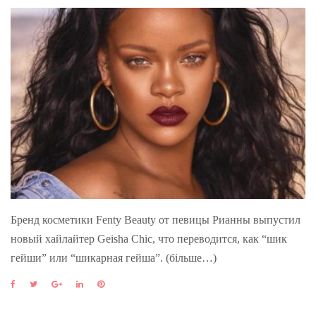
Бренд косметики Fenty Beauty от певицы Рианны выпустил
новый хайлайтер Geisha Chic, что переводится, как “шик
гейши” или “шикарная гейша”. (більше…)
F
T
G
L
P
a
w
o
i
i