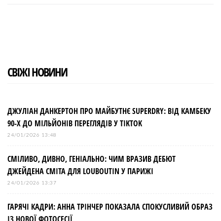
c
i
o
n
n
e
t
g
k
t
b
t
l
e
e
o
e
e
d
r
o
r
+
I
e
k
n
s
t
СВІЖІ НОВИНИ
ДЖУЛІАН ДАНКЕРТОН ПРО МАЙБУТНЄ SUPERDRY: ВІД КАМБЕКУ
90-Х ДО МІЛЬЙОНІВ ПЕРЕГЛЯДІВ У TIKTOK
24/01/2026 13:48
СМІЛИВО, ДИВНО, ГЕНІАЛЬНО: ЧИМ ВРАЗИВ ДЕБЮТ
ДЖЕЙДЕНА СМІТА ДЛЯ LOUBOUTIN У ПАРИЖІ
24/01/2026 13:37
ГАРЯЧІ КАДРИ: АННА ТРІНЧЕР ПОКАЗАЛА СПОКУСЛИВИЙ ОБРАЗ
ІЗ НОВОЇ ФОТОСЕСІЇ