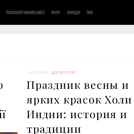
ПСИХОЛОГІЯ&WELLNESS
ФОТО
ЗАХОДИ
ЇЖА
LIFESTYLE
,
ДОЗВІЛЛЯ
р
Праздник весны и
ярких красок Холи
ії
Индии: история и
традиции