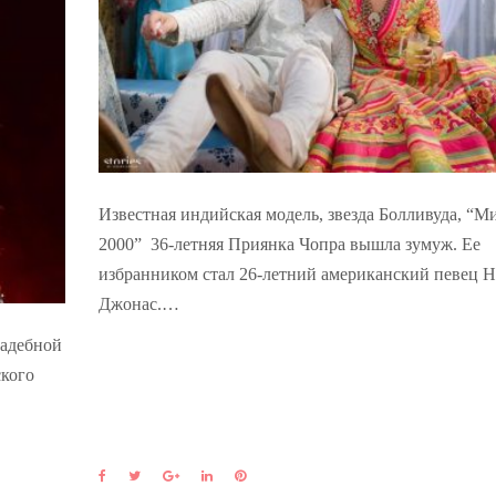
Известная индийская модель, звезда Болливуда, “М
2000” 36-летняя Приянка Чопра вышла зумуж. Ее
избранником стал 26-летний американский певец 
Джонас.…
вадебной
кого
F
T
G
L
P