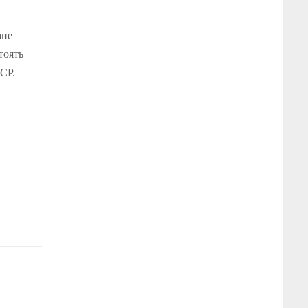
ане
тоять
CP.