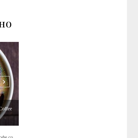
но
Coffee
офе со