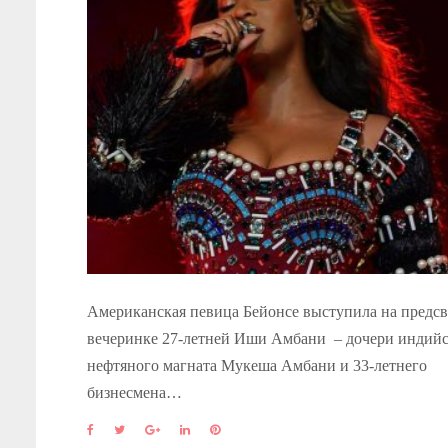
Американская певица Бейонсе выступила на предс
вечеринке 27-летней Иши Амбани – дочери индийс
нефтяного магната Мукеша Амбани и 33-летнего
бизнесмена…
F
T
G
L
P