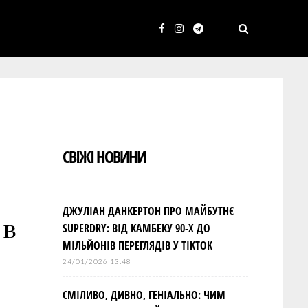
F
I
T
a
n
e
c
s
l
e
t
e
b
a
g
o
g
r
СВІЖІ НОВИНИ
o
r
a
k
a
m
m
ДЖУЛІАН ДАНКЕРТОН ПРО МАЙБУТНЄ
 в
SUPERDRY: ВІД КАМБЕКУ 90-Х ДО
МІЛЬЙОНІВ ПЕРЕГЛЯДІВ У TIKTOK
24/01/2026 13:48
СМІЛИВО, ДИВНО, ГЕНІАЛЬНО: ЧИМ