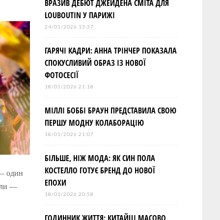
ВРАЗИВ ДЕБЮТ ДЖЕЙДЕНА СМІТА ДЛЯ
LOUBOUTIN У ПАРИЖІ
24/01/2026 13:37
ГАРЯЧІ КАДРИ: АННА ТРІНЧЕР ПОКАЗАЛА
СПОКУСЛИВИЙ ОБРАЗ ІЗ НОВОЇ
ФОТОСЕСІЇ
18/01/2026 21:18
МІЛЛІ БОББІ БРАУН ПРЕДСТАВИЛА СВОЮ
ПЕРШУ МОДНУ КОЛАБОРАЦІЮ
18/01/2026 21:07
БІЛЬШЕ, НІЖ МОДА: ЯК СИН ПОЛА
КОСТЕЛЛО ГОТУЄ БРЕНД ДО НОВОЇ
— один
ЕПОХИ
оли —
18/01/2026 20:58
ГОДИННИК ЖИТТЯ: КИТАЙЦІ МАСОВО