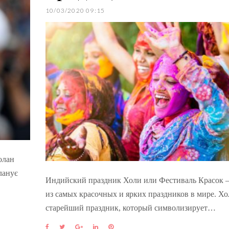
10/03/2020 09:15
олан
ланує
Индийский праздник Холи или Фестиваль Красок 
из самых красочных и ярких праздников в мире. Х
старейший праздник, который символизирует…