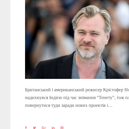
Британський і американський режисер Крістофер Н
надихнувся Індією під час знімання “Тенету”, тож п
повернутися туди заради нових проектів і…