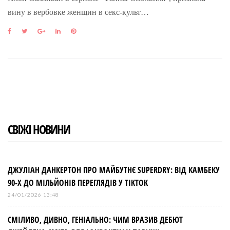
вину в вербовке женщин в секс-культ…
F
T
G
L
P
a
w
o
i
i
c
i
o
n
n
e
t
g
k
t
b
t
l
e
e
o
e
e
d
r
o
r
+
I
e
k
n
s
t
СВІЖІ НОВИНИ
ДЖУЛІАН ДАНКЕРТОН ПРО МАЙБУТНЄ SUPERDRY: ВІД КАМБЕКУ
90-Х ДО МІЛЬЙОНІВ ПЕРЕГЛЯДІВ У TIKTOK
24/01/2026 13:48
СМІЛИВО, ДИВНО, ГЕНІАЛЬНО: ЧИМ ВРАЗИВ ДЕБЮТ