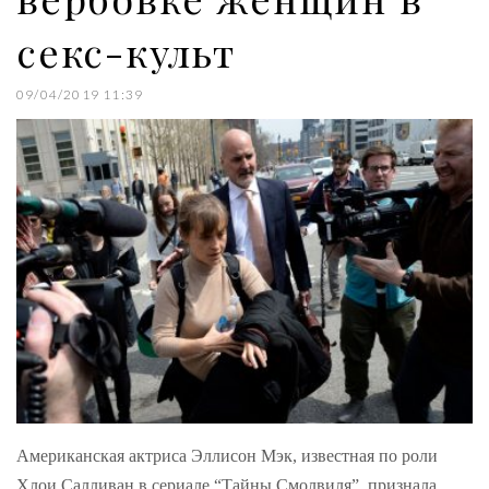
секс-культ
09/04/2019 11:39
Американская актриса Эллисон Мэк, известная по роли
Хлои Салливан в сериале “Тайны Смолвиля”, признала