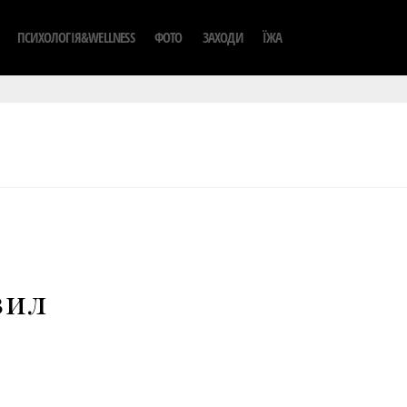
ПСИХОЛОГІЯ&WELLNESS
ФОТО
ЗАХОДИ
ЇЖА
вил