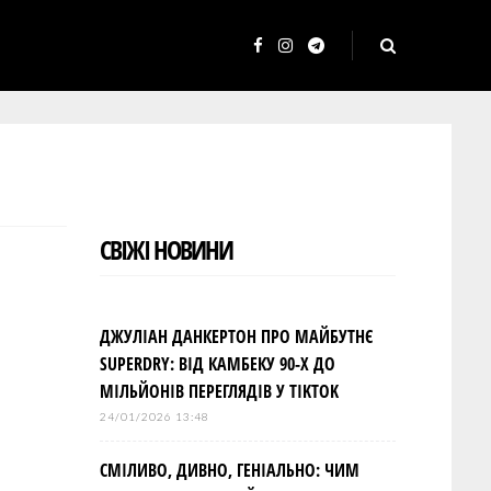
F
I
T
a
n
e
c
s
l
e
t
e
b
a
g
o
g
r
СВІЖІ НОВИНИ
o
r
a
k
a
m
m
ДЖУЛІАН ДАНКЕРТОН ПРО МАЙБУТНЄ
SUPERDRY: ВІД КАМБЕКУ 90-Х ДО
МІЛЬЙОНІВ ПЕРЕГЛЯДІВ У TIKTOK
24/01/2026 13:48
СМІЛИВО, ДИВНО, ГЕНІАЛЬНО: ЧИМ