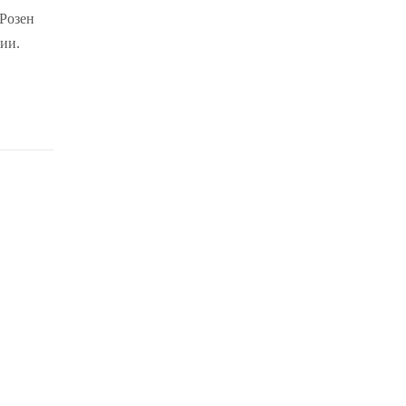
Розен
ии.