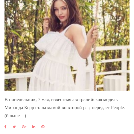
В понедельник, 7 мая, известная австралийская модель
Миранда Керр стала мамой во второй раз, передает People.
(більше…)
F
T
G
L
P