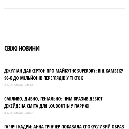
a
w
o
i
i
c
i
o
n
n
e
t
g
k
t
b
t
l
e
e
o
e
e
d
r
o
r
+
I
e
k
n
s
t
СВІЖІ НОВИНИ
ДЖУЛІАН ДАНКЕРТОН ПРО МАЙБУТНЄ SUPERDRY: ВІД КАМБЕКУ
90-Х ДО МІЛЬЙОНІВ ПЕРЕГЛЯДІВ У TIKTOK
24/01/2026 13:48
СМІЛИВО, ДИВНО, ГЕНІАЛЬНО: ЧИМ ВРАЗИВ ДЕБЮТ
ДЖЕЙДЕНА СМІТА ДЛЯ LOUBOUTIN У ПАРИЖІ
24/01/2026 13:37
ГАРЯЧІ КАДРИ: АННА ТРІНЧЕР ПОКАЗАЛА СПОКУСЛИВИЙ ОБРАЗ