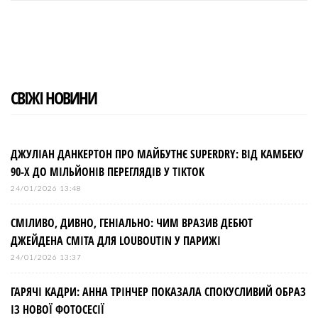
e
t
g
k
t
b
t
l
e
e
o
e
e
d
r
o
r
+
I
e
k
n
s
t
СВІЖІ НОВИНИ
ДЖУЛІАН ДАНКЕРТОН ПРО МАЙБУТНЄ SUPERDRY: ВІД КАМБЕКУ
90-Х ДО МІЛЬЙОНІВ ПЕРЕГЛЯДІВ У TIKTOK
24/01/2026 13:48
СМІЛИВО, ДИВНО, ГЕНІАЛЬНО: ЧИМ ВРАЗИВ ДЕБЮТ
ДЖЕЙДЕНА СМІТА ДЛЯ LOUBOUTIN У ПАРИЖІ
24/01/2026 13:37
ГАРЯЧІ КАДРИ: АННА ТРІНЧЕР ПОКАЗАЛА СПОКУСЛИВИЙ ОБРАЗ
ІЗ НОВОЇ ФОТОСЕСІЇ