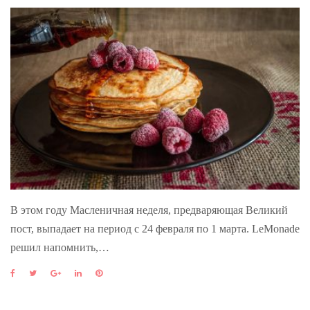
В этом году Масленичная неделя, предваряющая Великий
пост, выпадает на период с 24 февраля по 1 марта. LeMonade
решил напомнить,…
F
T
G
L
P
a
w
o
i
i
c
i
o
n
n