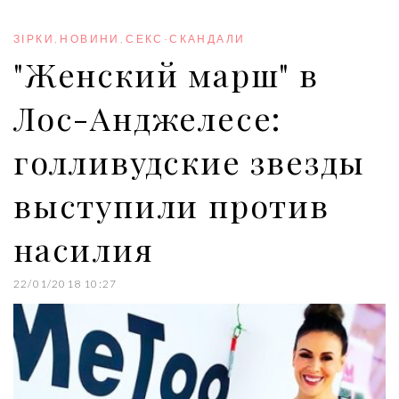
b
t
l
e
e
o
e
e
d
r
o
r
+
I
e
ЗІРКИ
,
НОВИНИ
,
СЕКС-СКАНДАЛИ
k
n
s
"Женский марш" в
t
Лос-Анджелесе:
голливудские звезды
выступили против
насилия
22/01/2018 10:27