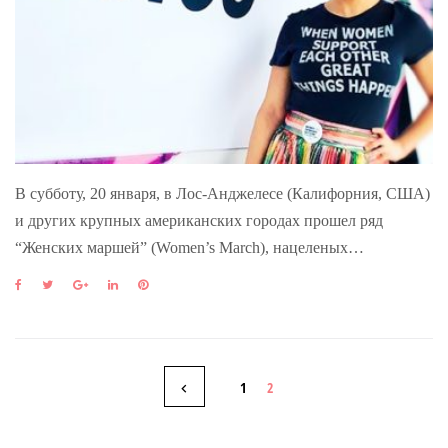
В субботу, 20 января, в Лос-Анджелесе (Калифорния, США)
и других крупных американских городах прошел ряд
“Женских маршей” (Women’s March), нацеленых…
F
T
G
L
P
a
w
o
i
i
c
i
o
n
n
e
t
g
k
t
b
t
l
e
e
Н
o
e
e
d
r
1
2
o
r
+
I
e
k
n
s
а
t