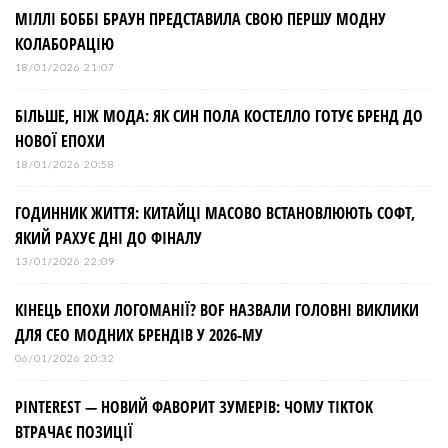
МІЛЛІ БОББІ БРАУН ПРЕДСТАВИЛА СВОЮ ПЕРШУ МОДНУ
п
КОЛАБОРАЦІЮ
и
18/01/2026 21:07
БІЛЬШЕ, НІЖ МОДА: ЯК СИН ПОЛА КОСТЕЛЛО ГОТУЄ БРЕНД ДО
с
НОВОЇ ЕПОХИ
і
18/01/2026 20:58
ГОДИННИК ЖИТТЯ: КИТАЙЦІ МАСОВО ВСТАНОВЛЮЮТЬ СОФТ,
в
ЯКИЙ РАХУЄ ДНІ ДО ФІНАЛУ
13/01/2026 22:09
КІНЕЦЬ ЕПОХИ ЛОГОМАНІЇ? BOF НАЗВАЛИ ГОЛОВНІ ВИКЛИКИ
ДЛЯ СЕО МОДНИХ БРЕНДІВ У 2026-МУ
06/01/2026 20:32
PINTEREST — НОВИЙ ФАВОРИТ ЗУМЕРІВ: ЧОМУ TIKTOK
ВТРАЧАЄ ПОЗИЦІЇ