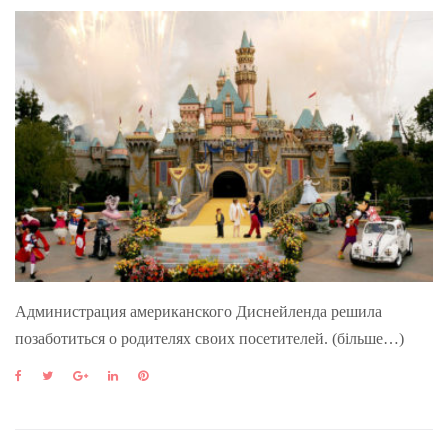
Администрация американского Диснейленда решила
позаботиться о родителях своих посетителей. (більше…)
F
T
G
L
P
a
w
o
i
i
c
i
o
n
n
e
t
g
k
t