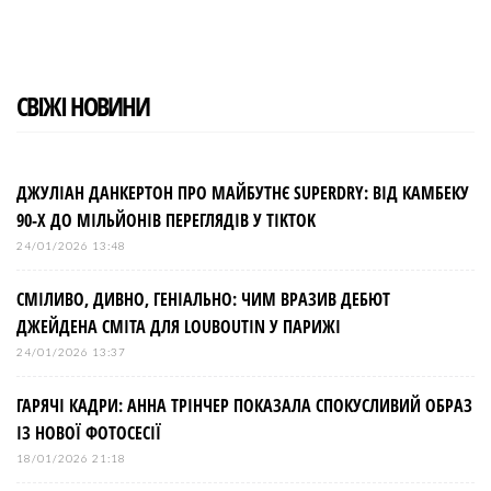
в
і
СВІЖІ НОВИНИ
г
а
ДЖУЛІАН ДАНКЕРТОН ПРО МАЙБУТНЄ SUPERDRY: ВІД КАМБЕКУ
90-Х ДО МІЛЬЙОНІВ ПЕРЕГЛЯДІВ У TIKTOK
ц
24/01/2026 13:48
і
СМІЛИВО, ДИВНО, ГЕНІАЛЬНО: ЧИМ ВРАЗИВ ДЕБЮТ
ДЖЕЙДЕНА СМІТА ДЛЯ LOUBOUTIN У ПАРИЖІ
я
24/01/2026 13:37
з
ГАРЯЧІ КАДРИ: АННА ТРІНЧЕР ПОКАЗАЛА СПОКУСЛИВИЙ ОБРАЗ
ІЗ НОВОЇ ФОТОСЕСІЇ
а
18/01/2026 21:18