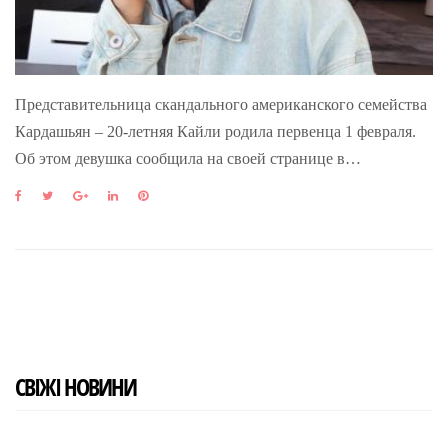
Представительница скандального американского семейства
Кардашьян – 20-летняя Кайли родила первенца 1 февраля.
Об этом девушка сообщила на своей странице в…
F
T
G
L
P
a
w
o
i
i
c
i
o
n
n
e
t
g
k
t
b
t
l
e
e
o
e
e
d
r
o
r
+
I
e
k
n
s
t
СВІЖІ НОВИНИ