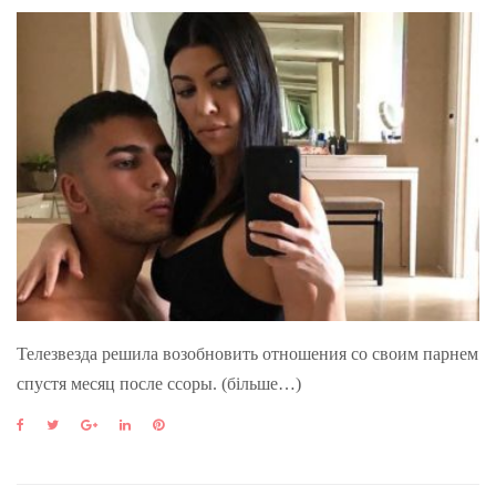
Телезвезда решила возобновить отношения со своим парнем
спустя месяц после ссоры. (більше…)
F
T
G
L
P
a
w
o
i
i
c
i
o
n
n