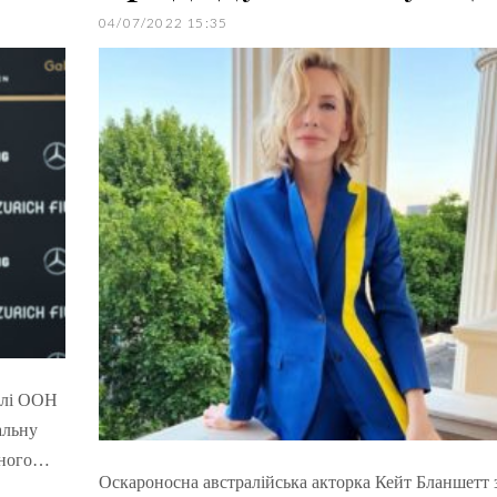
04/07/2022 15:35
волі ООН
альну
бного…
Оскароносна австралійська акторка Кейт Бланшетт 