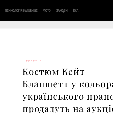
ПСИХОЛОГІЯ&WELLNESS
ФОТО
ЗАХОДИ
ЇЖА
LIFESTYLE
Костюм Кейт
Бланшетт у кольор
українського прап
продадуть на аукці