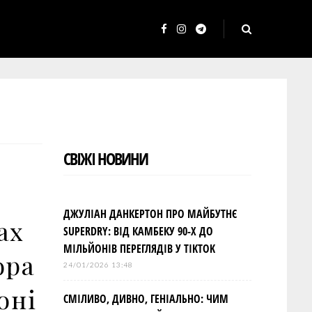
F
I
T
a
n
e
c
s
l
e
t
e
b
a
g
o
g
r
СВІЖІ НОВИНИ
o
r
a
k
a
m
m
ДЖУЛІАН ДАНКЕРТОН ПРО МАЙБУТНЄ
ах
SUPERDRY: ВІД КАМБЕКУ 90-Х ДО
МІЛЬЙОНІВ ПЕРЕГЛЯДІВ У TIKTOK
ора
24/01/2026 13:48
оні
СМІЛИВО, ДИВНО, ГЕНІАЛЬНО: ЧИМ