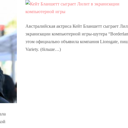
Австралийская актриса Кейт Бланшетт сыграет Лил
экранизации компьютерной игры-шутера “Borderlan
этом официально объявила компания Lionsgate, пи
Variety. (більше…)
ала
кой