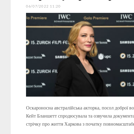
06/07/2022 11:20
Оскароносна австралійська акторка, посол доброї 
Кейт Бланшетт спродюсувала та озвучила документ
стрічку про життя Харкова з початку повномасшта