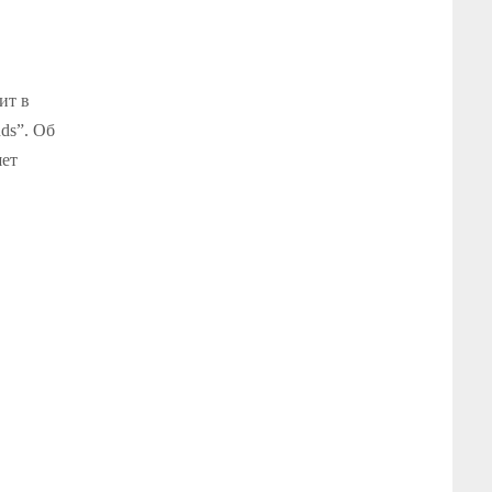
ит в
ds”. Об
шет