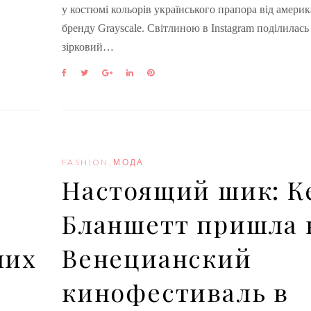
у костюмі кольорів українського прапора від амери
бренду Grayscale. Світлиною в Instagram поділилась
зірковий…
F
T
G
L
P
a
w
o
i
i
c
i
o
n
n
e
t
g
k
t
b
t
l
e
e
o
e
e
d
r
o
r
+
I
e
k
n
s
FASHION
,
МОДА
t
Настоящий шик: К
Бланшетт пришла 
чих
Венецианский
кинофестиваль в