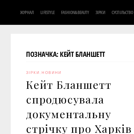
S
ЖУРНАЛ
LIFESTYLE
FASHION&BEAUTY
ЗІРКИ
СУСПІЛЬСТВО
k
i
p
t
o
ПОЗНАЧКА:
КЕЙТ БЛАНШЕТТ
c
o
n
ЗІРКИ
,
НОВИНИ
t
Кейт Бланшетт
e
n
спродюсувала
t
документальну
стрічку про Харків