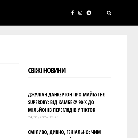
F
I
T
a
n
e
c
s
l
e
t
e
b
a
g
o
g
r
СВІЖІ НОВИНИ
o
r
a
k
a
m
m
ДЖУЛІАН ДАНКЕРТОН ПРО МАЙБУТНЄ
SUPERDRY: ВІД КАМБЕКУ 90-Х ДО
МІЛЬЙОНІВ ПЕРЕГЛЯДІВ У TIKTOK
24/01/2026 13:48
СМІЛИВО, ДИВНО, ГЕНІАЛЬНО: ЧИМ