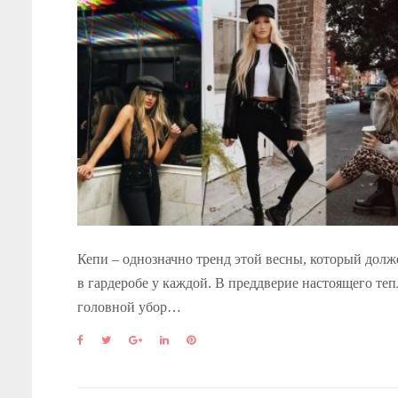
Кепи – однозначно тренд этой весны, который долж
в гардеробе у каждой. В преддверие настоящего теп
головной убор…
F
T
G
L
P
a
w
o
i
i
c
i
o
n
n
e
t
g
k
t