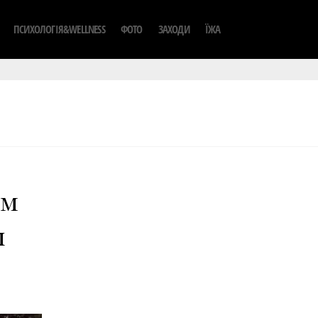
ПСИХОЛОГІЯ&WELLNESS
ФОТО
ЗАХОДИ
ЇЖА
ем
ы