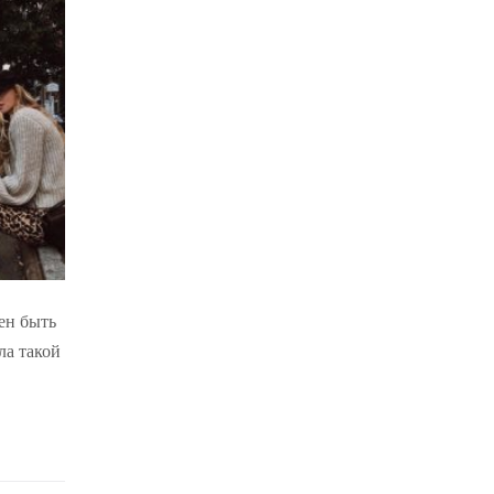
ен быть
ла такой