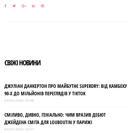
F
T
G
L
P
a
w
o
i
i
c
i
o
n
n
e
t
g
k
t
b
t
l
e
e
o
e
e
d
r
o
r
+
I
e
k
n
s
t
СВІЖІ НОВИНИ
ДЖУЛІАН ДАНКЕРТОН ПРО МАЙБУТНЄ SUPERDRY: ВІД КАМБЕКУ
90-Х ДО МІЛЬЙОНІВ ПЕРЕГЛЯДІВ У TIKTOK
24/01/2026 13:48
СМІЛИВО, ДИВНО, ГЕНІАЛЬНО: ЧИМ ВРАЗИВ ДЕБЮТ
ДЖЕЙДЕНА СМІТА ДЛЯ LOUBOUTIN У ПАРИЖІ
24/01/2026 13:37