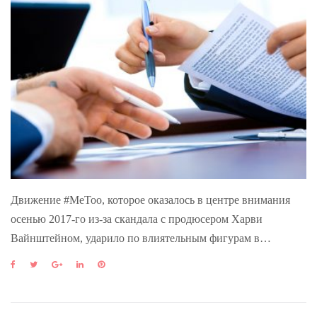
Движение #MeToo, которое оказалось в центре внимания
осенью 2017-го из-за скандала с продюсером Харви
Вайнштейном, ударило по влиятельным фигурам в…
F
T
G
L
P
a
w
o
i
i
c
i
o
n
n
e
t
g
k
t