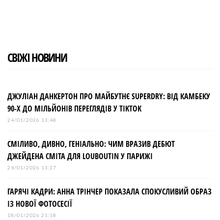
b
t
l
e
e
o
e
e
d
r
o
r
+
I
e
k
n
s
t
СВІЖІ НОВИНИ
ДЖУЛІАН ДАНКЕРТОН ПРО МАЙБУТНЄ SUPERDRY: ВІД КАМБЕКУ
90-Х ДО МІЛЬЙОНІВ ПЕРЕГЛЯДІВ У TIKTOK
24/01/2026 13:48
СМІЛИВО, ДИВНО, ГЕНІАЛЬНО: ЧИМ ВРАЗИВ ДЕБЮТ
ДЖЕЙДЕНА СМІТА ДЛЯ LOUBOUTIN У ПАРИЖІ
24/01/2026 13:37
ГАРЯЧІ КАДРИ: АННА ТРІНЧЕР ПОКАЗАЛА СПОКУСЛИВИЙ ОБРАЗ
ІЗ НОВОЇ ФОТОСЕСІЇ
18/01/2026 21:18