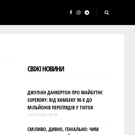
F
I
T
a
n
e
c
s
l
e
t
e
b
a
g
o
g
r
СВІЖІ НОВИНИ
o
r
a
k
a
m
m
ДЖУЛІАН ДАНКЕРТОН ПРО МАЙБУТНЄ
SUPERDRY: ВІД КАМБЕКУ 90-Х ДО
МІЛЬЙОНІВ ПЕРЕГЛЯДІВ У TIKTOK
24/01/2026 13:48
СМІЛИВО, ДИВНО, ГЕНІАЛЬНО: ЧИМ