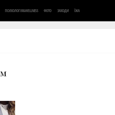
ПСИХОЛОГІЯ&WELLNESS
ФОТО
ЗАХОДИ
ЇЖА
ем