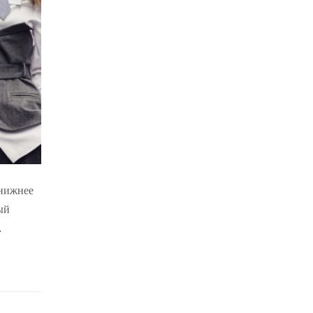
 нижнее
ый
…