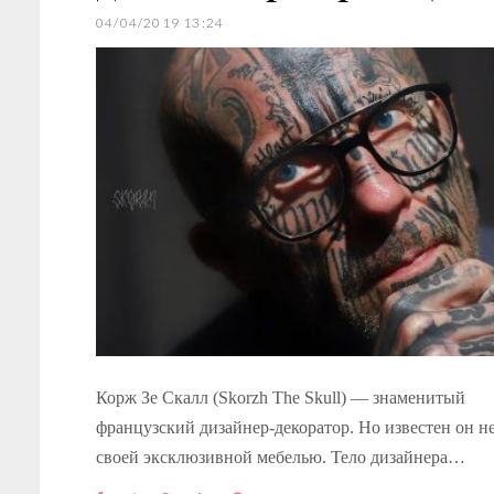
04/04/2019 13:24
Корж Зе Скалл (Skorzh The Skull) — знаменитый
французский дизайнер-декоратор. Но известен он не
своей эксклюзивной мебелью. Тело дизайнера…