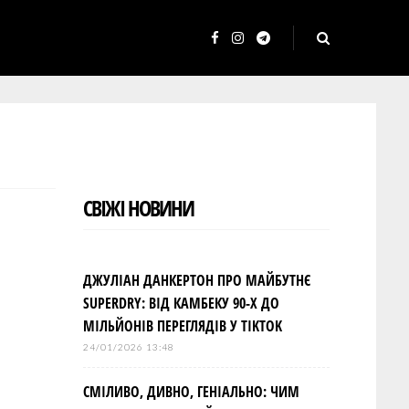
F
I
T
a
n
e
c
s
l
e
t
e
b
a
g
o
g
r
СВІЖІ НОВИНИ
o
r
a
k
a
m
m
ДЖУЛІАН ДАНКЕРТОН ПРО МАЙБУТНЄ
SUPERDRY: ВІД КАМБЕКУ 90-Х ДО
МІЛЬЙОНІВ ПЕРЕГЛЯДІВ У TIKTOK
24/01/2026 13:48
СМІЛИВО, ДИВНО, ГЕНІАЛЬНО: ЧИМ