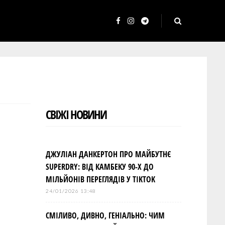
F
I
T
a
n
e
c
s
l
e
t
e
b
a
g
o
g
r
СВІЖІ НОВИНИ
o
r
a
k
a
m
m
ДЖУЛІАН ДАНКЕРТОН ПРО МАЙБУТНЄ
SUPERDRY: ВІД КАМБЕКУ 90-Х ДО
МІЛЬЙОНІВ ПЕРЕГЛЯДІВ У TIKTOK
24/01/2026 13:48
СМІЛИВО, ДИВНО, ГЕНІАЛЬНО: ЧИМ