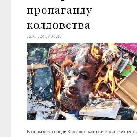
пропаганду
колдовства
02/04/2019 08:45
В польском городе Кошалин католические священн