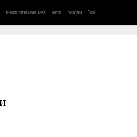
ПСИХОЛОГІЯ&WELLNESS
ФОТО
ЗАХОДИ
ЇЖА
и