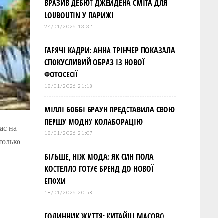
ВРАЗИВ ДЕБЮТ ДЖЕЙДЕНА СМІТА ДЛЯ
LOUBOUTIN У ПАРИЖІ
24/01/2026 13:37
ГАРЯЧІ КАДРИ: АННА ТРІНЧЕР ПОКАЗАЛА
СПОКУСЛИВИЙ ОБРАЗ ІЗ НОВОЇ
ФОТОСЕСІЇ
18/01/2026 21:18
МІЛЛІ БОББІ БРАУН ПРЕДСТАВИЛА СВОЮ
ПЕРШУ МОДНУ КОЛАБОРАЦІЮ
ас на
18/01/2026 21:07
только
БІЛЬШЕ, НІЖ МОДА: ЯК СИН ПОЛА
КОСТЕЛЛО ГОТУЄ БРЕНД ДО НОВОЇ
ЕПОХИ
18/01/2026 20:58
ГОДИННИК ЖИТТЯ: КИТАЙЦІ МАСОВО