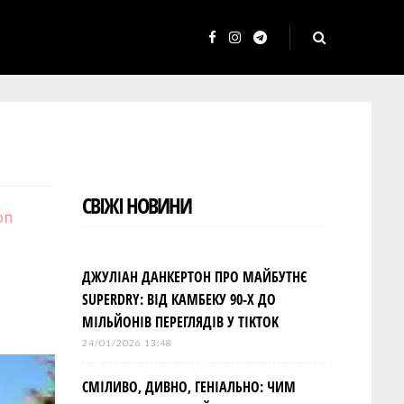
F
I
T
a
n
e
c
s
l
e
t
e
b
a
g
o
g
r
СВІЖІ НОВИНИ
o
r
a
ОП
k
a
m
m
ДЖУЛІАН ДАНКЕРТОН ПРО МАЙБУТНЄ
SUPERDRY: ВІД КАМБЕКУ 90-Х ДО
МІЛЬЙОНІВ ПЕРЕГЛЯДІВ У TIKTOK
24/01/2026 13:48
СМІЛИВО, ДИВНО, ГЕНІАЛЬНО: ЧИМ