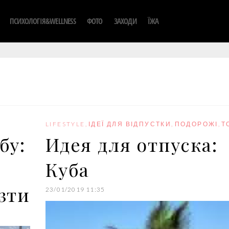
ПСИХОЛОГІЯ&WELLNESS
ФОТО
ЗАХОДИ
ЇЖА
LIFESTYLE
,
ІДЕЇ ДЛЯ ВІДПУСТКИ
,
ПОДОРОЖІ
,
Т
бу:
Идея для отпуска:
Куба
зти
23/01/2019 11:35