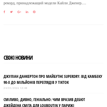
рекорд, принадлежащий модели Кайли Дженер.…
F
T
G
L
P
a
w
o
i
i
c
i
o
n
n
e
t
g
k
t
b
t
l
e
e
o
e
e
d
r
o
r
+
I
e
k
n
s
t
СВІЖІ НОВИНИ
ДЖУЛІАН ДАНКЕРТОН ПРО МАЙБУТНЄ SUPERDRY: ВІД КАМБЕКУ
90-Х ДО МІЛЬЙОНІВ ПЕРЕГЛЯДІВ У TIKTOK
24/01/2026 13:48
СМІЛИВО, ДИВНО, ГЕНІАЛЬНО: ЧИМ ВРАЗИВ ДЕБЮТ
ДЖЕЙДЕНА СМІТА ДЛЯ LOUBOUTIN У ПАРИЖІ