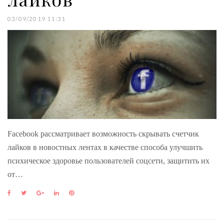
03/09/2019 11:31
Facebook рассматривает возможность скрывать счетчик
лайков в новостных лентах в качестве способа улучшить
психическое здоровье пользователей соцсети, защитить их
от…
F
T
G
L
P
a
w
o
i
i
c
i
o
n
n