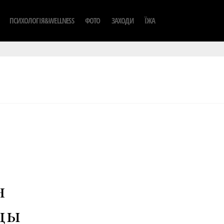
ПСИХОЛОГІЯ&WELLNESS
ФОТО
ЗАХОДИ
ЇЖА
н
цы