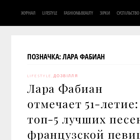
S
ЖУРНАЛ
LIFESTYLE
FASHION&BEAUTY
ЗІРКИ
СУСПІЛЬСТВО
k
i
p
t
o
ПОЗНАЧКА:
ЛАРА ФАБИАН
c
o
n
LIFESTYLE
,
ДОЗВІЛЛЯ
t
Лара Фабиан
e
n
отмечает 51-летие:
t
топ-5 лучших песе
французской певи