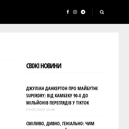
F
I
T
a
n
e
c
s
l
e
t
e
b
a
g
o
g
r
СВІЖІ НОВИНИ
o
r
a
k
a
m
m
ДЖУЛІАН ДАНКЕРТОН ПРО МАЙБУТНЄ
SUPERDRY: ВІД КАМБЕКУ 90-Х ДО
МІЛЬЙОНІВ ПЕРЕГЛЯДІВ У TIKTOK
24/01/2026 13:48
СМІЛИВО, ДИВНО, ГЕНІАЛЬНО: ЧИМ