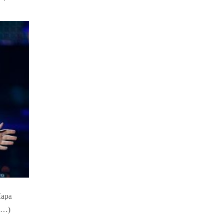
Лара
е…)