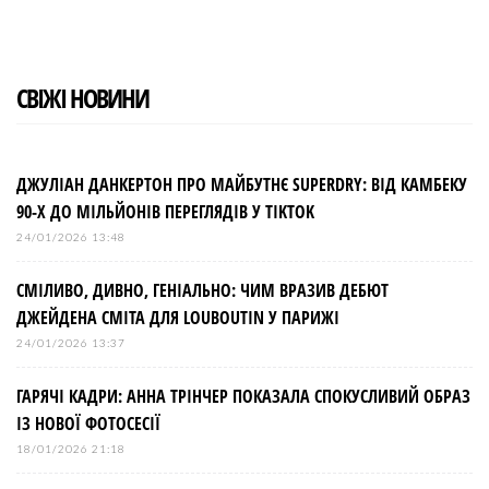
o
r
+
I
e
k
n
s
t
СВІЖІ НОВИНИ
ДЖУЛІАН ДАНКЕРТОН ПРО МАЙБУТНЄ SUPERDRY: ВІД КАМБЕКУ
90-Х ДО МІЛЬЙОНІВ ПЕРЕГЛЯДІВ У TIKTOK
24/01/2026 13:48
СМІЛИВО, ДИВНО, ГЕНІАЛЬНО: ЧИМ ВРАЗИВ ДЕБЮТ
ДЖЕЙДЕНА СМІТА ДЛЯ LOUBOUTIN У ПАРИЖІ
24/01/2026 13:37
ГАРЯЧІ КАДРИ: АННА ТРІНЧЕР ПОКАЗАЛА СПОКУСЛИВИЙ ОБРАЗ
ІЗ НОВОЇ ФОТОСЕСІЇ
18/01/2026 21:18