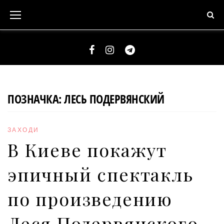
S
k
i
p
t
F
I
T
o
a
n
e
c
c
s
l
ПОЗНАЧКА:
ЛЕСЬ ПОДЕРВЯНСКИЙ
o
e
t
e
n
b
a
g
t
ЗАХОДИ
o
g
r
e
В Киеве покажут
o
r
a
n
k
a
m
эпичный спектакль
t
m
по произведению
Леся Подервянского