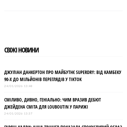
F
T
G
L
P
a
w
o
i
i
c
i
o
n
n
e
t
g
k
t
b
t
l
e
e
o
e
e
d
r
o
r
+
I
e
k
n
s
t
СВІЖІ НОВИНИ
ДЖУЛІАН ДАНКЕРТОН ПРО МАЙБУТНЄ SUPERDRY: ВІД КАМБЕКУ
90-Х ДО МІЛЬЙОНІВ ПЕРЕГЛЯДІВ У TIKTOK
24/01/2026 13:48
СМІЛИВО, ДИВНО, ГЕНІАЛЬНО: ЧИМ ВРАЗИВ ДЕБЮТ
ДЖЕЙДЕНА СМІТА ДЛЯ LOUBOUTIN У ПАРИЖІ
24/01/2026 13:37