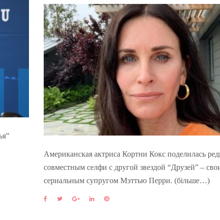
ья”
Американская актриса Кортни Кокс поделилась ре
совместным селфи с другой звездой “Друзей” – сво
сериальным супругом Мэттью Перри. (більше…)
F
T
G
L
P
a
w
o
i
i