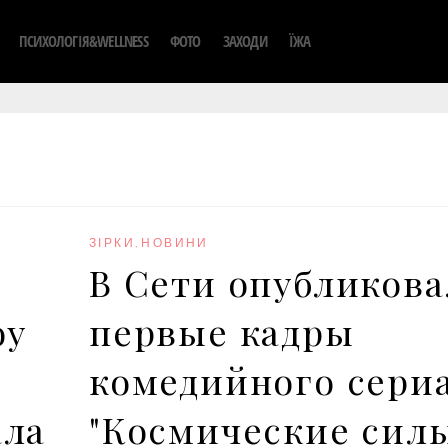
ПСИХОЛОГІЯ&WELLNESS
ФОТО
ЗАХОДИ
ЇЖА
ЗІРКИ
,
НОВИНИ
В Сети опубликов
оу
первые кадры
комедийного сери
ала
"Космические сил