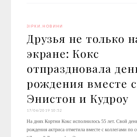
c
i
o
n
n
e
t
g
k
t
b
t
l
e
e
o
e
e
d
r
o
r
+
I
e
k
n
s
ЗІРКИ
,
НОВИНИ
t
Друзья не только н
экране: Кокс
отпраздновала ден
рождения вместе с
Энистон и Кудроу
17/06/2019 10:52
На днях Кортни Кокс исполнилось 55 лет. Свой ден
рождения актриса отметила вместе с коллегами по 