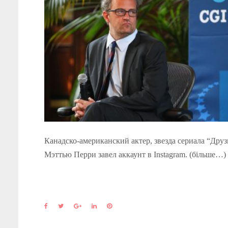
Канадско-американский актер, звезда сериала “Друз
Мэттью Перри завел аккаунт в Instagram. (більше…)
F
T
G
L
P
a
w
o
i
i