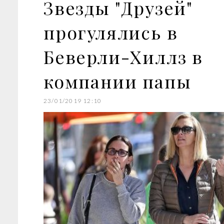
Звезды "Друзей"
прогулялись в
Беверли-Хиллз в
компании папы
23/01/2019 12:10