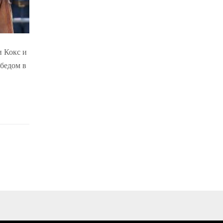
и Кокс и
обедом в