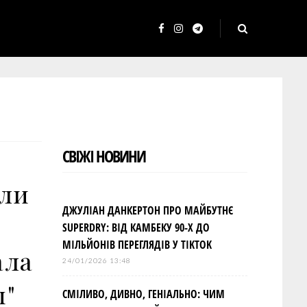
F
I
T
a
n
e
c
s
l
e
t
e
b
a
g
o
g
r
СВІЖІ НОВИНИ
o
r
a
k
a
m
али
m
ДЖУЛІАН ДАНКЕРТОН ПРО МАЙБУТНЄ
SUPERDRY: ВІД КАМБЕКУ 90-Х ДО
МІЛЬЙОНІВ ПЕРЕГЛЯДІВ У TIKTOK
ала
24/01/2026 13:48
ы"
СМІЛИВО, ДИВНО, ГЕНІАЛЬНО: ЧИМ