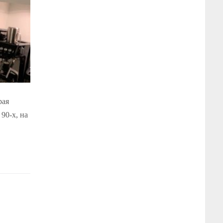
рая
90-х, на