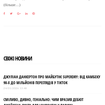
(більше…)
F
T
G
L
P
a
w
o
i
i
c
i
o
n
n
e
t
g
k
t
b
t
l
e
e
o
e
e
d
r
o
r
+
I
e
k
n
s
t
СВІЖІ НОВИНИ
ДЖУЛІАН ДАНКЕРТОН ПРО МАЙБУТНЄ SUPERDRY: ВІД КАМБЕКУ
90-Х ДО МІЛЬЙОНІВ ПЕРЕГЛЯДІВ У TIKTOK
24/01/2026 13:48
СМІЛИВО, ДИВНО, ГЕНІАЛЬНО: ЧИМ ВРАЗИВ ДЕБЮТ