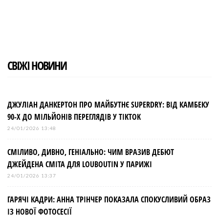
e
t
g
k
t
b
t
l
e
e
o
e
e
d
r
o
r
+
I
e
k
n
s
t
СВІЖІ НОВИНИ
ДЖУЛІАН ДАНКЕРТОН ПРО МАЙБУТНЄ SUPERDRY: ВІД КАМБЕКУ
90-Х ДО МІЛЬЙОНІВ ПЕРЕГЛЯДІВ У TIKTOK
24/01/2026 13:48
СМІЛИВО, ДИВНО, ГЕНІАЛЬНО: ЧИМ ВРАЗИВ ДЕБЮТ
ДЖЕЙДЕНА СМІТА ДЛЯ LOUBOUTIN У ПАРИЖІ
24/01/2026 13:37
ГАРЯЧІ КАДРИ: АННА ТРІНЧЕР ПОКАЗАЛА СПОКУСЛИВИЙ ОБРАЗ
ІЗ НОВОЇ ФОТОСЕСІЇ