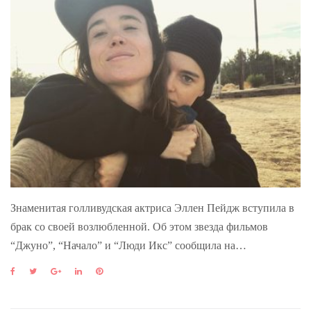
Знаменитая голливудская актриса Эллен Пейдж вступила в
брак со своей возлюбленной. Об этом звезда фильмов
“Джуно”, “Начало” и “Люди Икс” сообщила на…
F
T
G
L
P
a
w
o
i
i
c
i
o
n
n