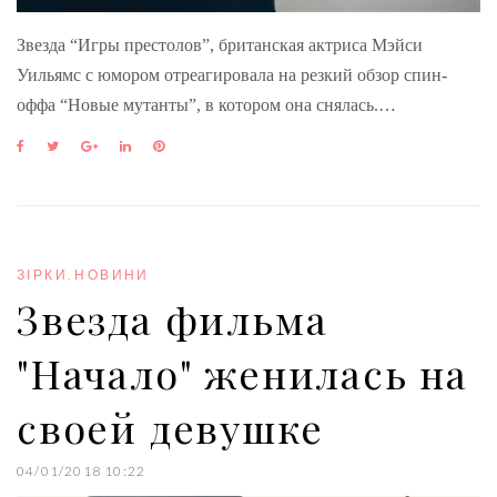
Звезда “Игры престолов”, британская актриса Мэйси
Уильямс с юмором отреагировала на резкий обзор спин-
оффа “Новые мутанты”, в котором она снялась.…
F
T
G
L
P
a
w
o
i
i
c
i
o
n
n
e
t
g
k
t
b
t
l
e
e
o
e
e
d
r
o
r
+
I
e
ЗІРКИ
,
НОВИНИ
k
n
s
Звезда фильма
t
"Начало" женилась на
своей девушке
04/01/2018 10:22