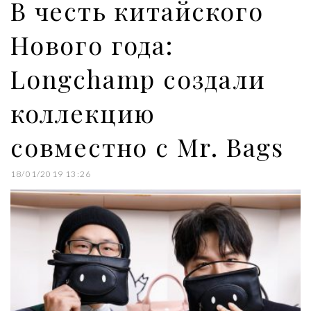
В честь китайского
t
Нового года:
Longchamp создали
коллекцию
совместно с Mr. Bags
18/01/2019 13:26