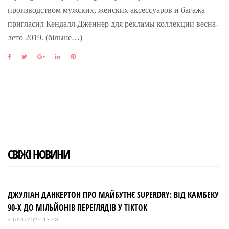
производством мужских, женских аксессуаров и багажа
пригласил Кендалл Дженнер для рекламы коллекции весна-
лето 2019. (більше…)
F
T
G
L
P
a
w
o
i
i
c
i
o
n
n
e
t
g
k
t
b
t
l
e
e
o
e
e
d
r
o
r
+
I
e
k
n
s
t
СВІЖІ НОВИНИ
ДЖУЛІАН ДАНКЕРТОН ПРО МАЙБУТНЄ SUPERDRY: ВІД КАМБЕКУ
90-Х ДО МІЛЬЙОНІВ ПЕРЕГЛЯДІВ У TIKTOK
24/01/2026 13:48