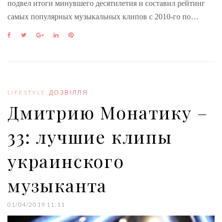
подвел итоги минувшего десятилетия и составил рейтинг
самых популярных музыкальных клипов с 2010-го по…
F
T
G
L
P
a
w
o
i
i
c
i
o
n
n
e
t
g
k
t
b
t
l
e
e
o
e
e
d
r
o
r
+
I
e
LIFESTYLE
,
ДОЗВІЛЛЯ
k
n
s
Дмитрию Монатику –
t
33: лучшие клипы
украинского
музыканта
01/04/2019 11:11