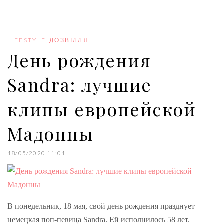
c
i
o
n
n
e
t
g
k
t
b
t
l
e
e
o
e
e
d
r
o
r
+
I
e
LIFESTYLE
,
ДОЗВІЛЛЯ
k
n
s
День рождения
t
Sandra: лучшие
клипы европейской
Мадонны
18/05/2020 11:01
В понедельник, 18 мая, свой день рождения празднует
немецкая поп-певица Sandra. Ей исполнилось 58 лет.