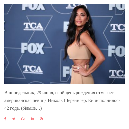
В понедельник, 29 июня, свой день рождения отмечает
американская певица Николь Шерзингер. Ей исполнилось
42 года. (більше…)
F
T
G
L
P
a
w
o
i
i