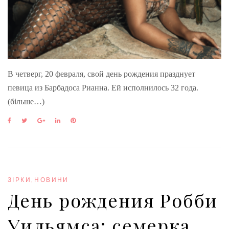
В четверг, 20 февраля, свой день рождения празднует
певица из Барбадоса Рианна. Ей исполнилось 32 года.
(більше…)
F
T
G
L
P
a
w
o
i
i
c
i
o
n
n
e
t
g
k
t
b
t
l
e
e
o
e
e
d
r
o
r
+
I
e
ЗІРКИ
,
НОВИНИ
k
n
s
День рождения Робби
t
Уильямса: семерка