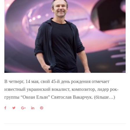
В четверг, 14 мая, свой 45-й день рождения отмечает
известный украинский вокалист, композитор, лидер рок-
группы “Океан Ельзи” Святослав Вакарчук. (більше…)
F
T
G
L
P
a
w
o
i
i
c
i
o
n
n
e
t
g
k
t