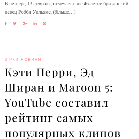
В четверг, 13 февраля, отмечает свое 46-летие британский
певец Робби Уильямс. (більше…)
F
T
G
L
P
a
w
o
i
i
c
i
o
n
n
e
t
g
k
t
b
t
l
e
e
o
e
e
d
r
o
r
+
I
e
ЗІРКИ
,
НОВИНИ
k
n
s
Кэти Перри, Эд
t
Ширан и Maroon 5:
YouTube составил
рейтинг самых
популярных клипов