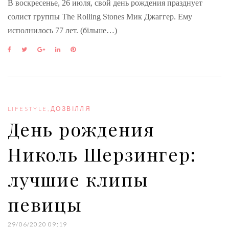
В воскресенье, 26 июля, свой день рождения празднует
солист группы The Rolling Stones Мик Джаггер. Ему
исполнилось 77 лет. (більше…)
F
T
G
L
P
a
w
o
i
i
c
i
o
n
n
e
t
g
k
t
b
t
l
e
e
o
e
e
d
r
o
r
+
I
e
LIFESTYLE
,
ДОЗВІЛЛЯ
k
n
s
День рождения
t
Николь Шерзингер:
лучшие клипы
певицы
29/06/2020 09:19