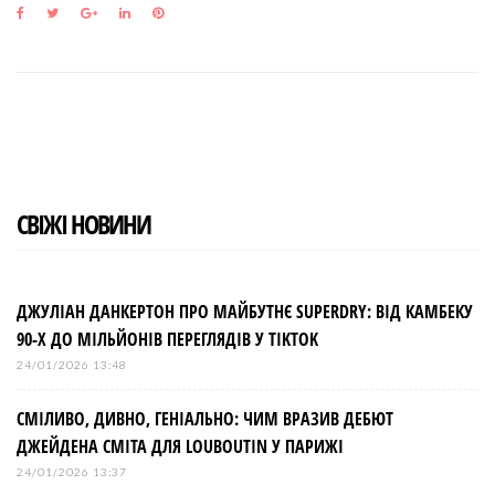
F
T
G
L
P
a
w
o
i
i
c
i
o
n
n
e
t
g
k
t
b
t
l
e
e
o
e
e
d
r
o
r
+
I
e
k
n
s
t
СВІЖІ НОВИНИ
ДЖУЛІАН ДАНКЕРТОН ПРО МАЙБУТНЄ SUPERDRY: ВІД КАМБЕКУ
90-Х ДО МІЛЬЙОНІВ ПЕРЕГЛЯДІВ У TIKTOK
24/01/2026 13:48
СМІЛИВО, ДИВНО, ГЕНІАЛЬНО: ЧИМ ВРАЗИВ ДЕБЮТ
ДЖЕЙДЕНА СМІТА ДЛЯ LOUBOUTIN У ПАРИЖІ
24/01/2026 13:37